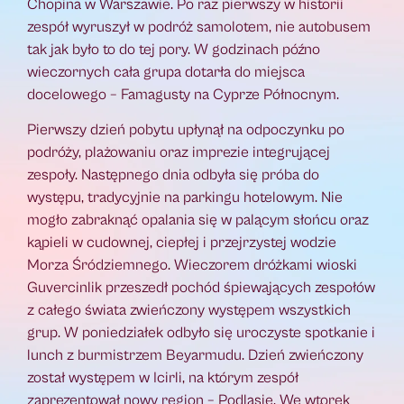
Chopina w Warszawie. Po raz pierwszy w historii
zespół wyruszył w podróż samolotem, nie autobusem
tak jak było to do tej pory. W godzinach późno
wieczornych cała grupa dotarła do miejsca
docelowego – Famagusty na Cyprze Północnym.
Pierwszy dzień pobytu upłynął na odpoczynku po
podróży, plażowaniu oraz imprezie integrującej
zespoły. Następnego dnia odbyła się próba do
występu, tradycyjnie na parkingu hotelowym. Nie
mogło zabraknąć opalania się w palącym słońcu oraz
kąpieli w cudownej, ciepłej i przejrzystej wodzie
Morza Śródziemnego. Wieczorem dróżkami wioski
Guvercinlik przeszedł pochód śpiewających zespołów
z całego świata zwieńczony występem wszystkich
grup. W poniedziałek odbyło się uroczyste spotkanie i
lunch z burmistrzem Beyarmudu. Dzień zwieńczony
został występem w Icirli, na którym zespół
zaprezentował nowy region – Podlasie. We wtorek