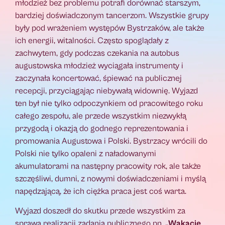
młodzież bez problemu potrafi dorównać starszym,
bardziej doświadczonym tancerzom. Wszystkie grupy
były pod wrażeniem występów Bystrzaków, ale także
ich energii, witalności. Często spoglądały z
zachwytem, gdy podczas czekania na autobus
augustowska młodzież wyciągała instrumenty i
zaczynała koncertować, śpiewać na publicznej
recepcji, przyciągając niebywałą widownię. Wyjazd
ten był nie tylko odpoczynkiem od pracowitego roku
całego zespołu, ale przede wszystkim niezwykłą
przygodą i okazją do godnego reprezentowania i
promowania Augustowa i Polski. Bystrzacy wrócili do
Polski nie tylko opaleni z naładowanymi
akumulatorami na następny pracowity rok, ale także
szczęśliwi, dumni, z nowymi doświadczeniami i myślą
napędzającą, że ich ciężka praca jest coś warta.
Wyjazd doszedł do skutku przede wszystkim za
sprawą realizacji zadania publicznego pn.
„Wakacje