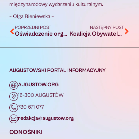
międzynarodowy wydarzeniu kulturalnym.
– Olga Bieniewska –
POPRZEDNI POST
NASTĘPNY POST
Oświadczenie organizatorów Garmin Iron Triathlon Augustów
Koalicja Obywatelska zaprezentowała swojego kandydata na burmistrza Augustowa
AUGUSTOWSKI PORTAL INFORMACYJNY
AUGUSTOW.ORG
16-300 AUGUSTÓW
730 671 077
redakcja@augustow.org
ODNOŚNIKI