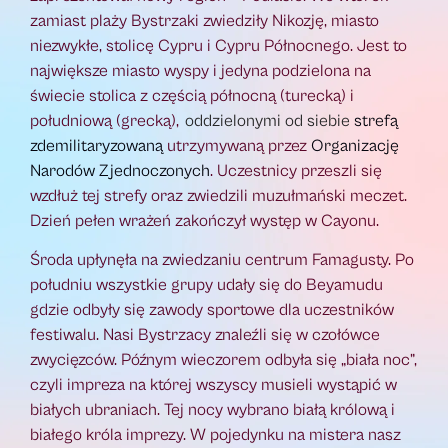
zamiast plaży Bystrzaki zwiedziły Nikozję, miasto
niezwykłe, stolicę Cypru i Cypru Północnego. Jest to
największe miasto wyspy i jedyna podzielona na
świecie stolica z częścią północną (turecką) i
południową (grecką),
oddzielonymi od siebie
strefą
zdemilitaryzowaną
utrzymywaną przez
Organizację
Narodów Zjednoczonych
. Uczestnicy przeszli się
wzdłuż tej strefy oraz zwiedzili muzułmański meczet.
Dzień pełen wrażeń zakończył występ w Cayonu.
Środa upłynęła na zwiedzaniu centrum Famagusty. Po
południu wszystkie grupy udały się do Beyamudu
gdzie odbyły się zawody sportowe dla uczestników
festiwalu. Nasi Bystrzacy znaleźli się w czołówce
zwycięzców. Późnym wieczorem odbyła się „biała noc”,
czyli impreza na której wszyscy musieli wystąpić w
białych ubraniach. Tej nocy wybrano białą królową i
białego króla imprezy. W pojedynku na mistera nasz