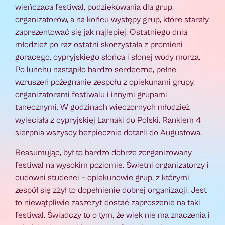
wieńcząca festiwal, podziękowania dla grup,
organizatorów, a na końcu występy grup, które starały
zaprezentować się jak najlepiej. Ostatniego dnia
młodzież po raz ostatni skorzystała z promieni
gorącego, cypryjskiego słońca i słonej wody morza.
Po lunchu nastąpiło bardzo serdeczne, pełne
wzruszeń pożegnanie zespołu z opiekunami grupy,
organizatorami festiwalu i innymi grupami
tanecznymi. W godzinach wieczornych młodzież
wyleciała z cypryjskiej Larnaki do Polski. Rankiem 4
sierpnia wszyscy bezpiecznie dotarli do Augustowa.
Reasumując, był to bardzo dobrze zorganizowany
festiwal na wysokim poziomie. Świetni organizatorzy i
cudowni studenci – opiekunowie grup, z którymi
zespół się zżył to dopełnienie dobrej organizacji. Jest
to niewątpliwie zaszczyt dostać zaproszenie na taki
festiwal. Świadczy to o tym, że wiek nie ma znaczenia i