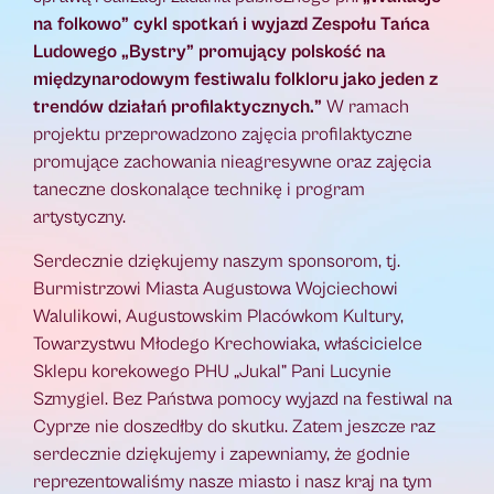
na folkowo” cykl spotkań i wyjazd Zespołu Tańca
Ludowego „Bystry” promujący polskość na
międzynarodowym festiwalu folkloru jako jeden z
trendów działań profilaktycznych.”
W ramach
projektu przeprowadzono zajęcia profilaktyczne
promujące zachowania nieagresywne oraz zajęcia
taneczne doskonalące technikę i program
artystyczny.
Serdecznie dziękujemy naszym sponsorom, tj.
Burmistrzowi Miasta Augustowa Wojciechowi
Walulikowi, Augustowskim Placówkom Kultury,
Towarzystwu Młodego Krechowiaka, właścicielce
Sklepu korekowego PHU „Jukal” Pani Lucynie
Szmygiel. Bez Państwa pomocy wyjazd na festiwal na
Cyprze nie doszedłby do skutku. Zatem jeszcze raz
serdecznie dziękujemy i zapewniamy, że godnie
reprezentowaliśmy nasze miasto i nasz kraj na tym