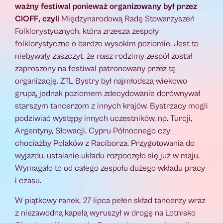
ważny festiwal ponieważ organizowany był przez
CIOFF, czyli
Międzynarodową Radę Stowarzyszeń
Folklorystycznych, która zrzesza zespoły
folklorystyczne o bardzo wysokim poziomie. Jest to
niebywały zaszczyt, że nasz rodzimy zespół został
zaproszony na festiwal patronowany przez tę
organizację. ZTL Bystry był najmłodszą wiekowo
grupą, jednak poziomem zdecydowanie dorównywał
starszym tancerzom z innych krajów. Bystrzacy mogli
podziwiać występy innych uczestników, np. Turcji,
Argentyny, Słowacji, Cypru Północnego czy
chociażby Polaków z Raciborza. Przygotowania do
wyjazdu, ustalanie układu rozpoczęło się już w maju.
Wymagało to od całego zespołu dużego wkładu pracy
i czasu.
W piątkowy ranek, 27 lipca pełen skład tancerzy wraz
z niezawodną kapelą wyruszył w drogę na Lotnisko