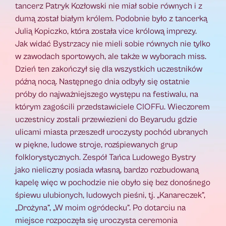
tancerz Patryk Kozłowski nie miał sobie równych i z
dumą został białym królem. Podobnie było z tancerką
Julią Kopiczko, która została vice królową imprezy.
Jak widać Bystrzacy nie mieli sobie równych nie tylko
w zawodach sportowych, ale także w wyborach miss.
Dzień ten zakończył się dla wszystkich uczestników
późną nocą. Następnego dnia odbyły się ostatnie
próby do najważniejszego występu na festiwalu, na
którym zagościli przedstawiciele CIOFFu. Wieczorem
uczestnicy zostali przewiezieni do Beyarudu gdzie
ulicami miasta przeszedł uroczysty pochód ubranych
w piękne, ludowe stroje, rozśpiewanych grup
folklorystycznych. Zespół Tańca Ludowego Bystry
jako nieliczny posiada własną, bardzo rozbudowaną
kapelę więc w pochodzie nie obyło się bez donośnego
śpiewu ulubionych, ludowych pieśni, tj. „Kanareczek”,
„Drożyna”, „W moim ogródecku”. Po dotarciu na
miejsce rozpoczęła się uroczysta ceremonia