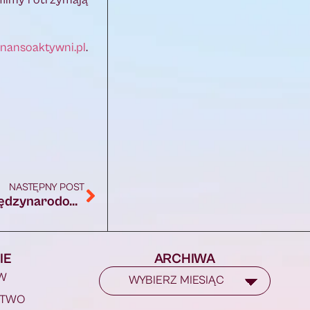
inansoaktywni.pl
.
NASTĘPNY POST
Kinochłon na Horyzoncie, czyli replika Międzynarodowego Festiwalu Filmowego
IE
ARCHIWA
W
STWO