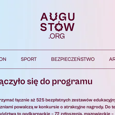
ION
SPORT
BEZPIECZEŃSTWO
A
ączyło się do programu
rzymać łącznie aż 525 bezpłatnych zestawów edukacyjny
niami powalczą w konkursie o atrakcyjne nagrody. Do tej
ewództwa to podkarpackie – 72 zgłoszenia, mazowieckie – 