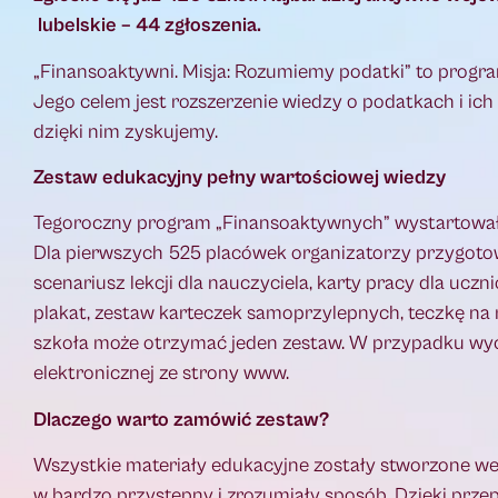
lubelskie – 44 zgłoszenia.
„Finansoaktywni. Misja: Rozumiemy podatki” to program
Jego celem jest rozszerzenie wiedzy o podatkach i ich 
dzięki nim zyskujemy.
Zestaw edukacyjny pełny wartościowej wiedzy
Tegoroczny program „Finansoaktywnych” wystartował po
Dla pierwszych 525 placówek organizatorzy przygotow
scenariusz lekcji dla nauczyciela, karty pracy dla ucz
plakat, zestaw karteczek samoprzylepnych, teczkę na m
szkoła może otrzymać jeden zestaw. W przypadku wyc
elektronicznej ze strony www.
Dlaczego warto zamówić zestaw?
Wszystkie materiały edukacyjne zostały stworzone we
w bardzo przystępny i zrozumiały sposób. Dzięki przep