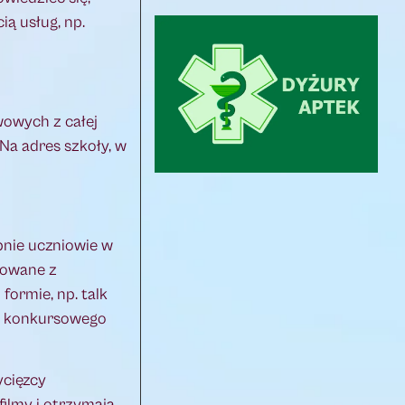
ią usług, np.
awowych z całej
Na adres szkoły, w
pnie uczniowie w
sowane z
formie, np. talk
a konkursowego
ycięzcy
filmy i otrzymają