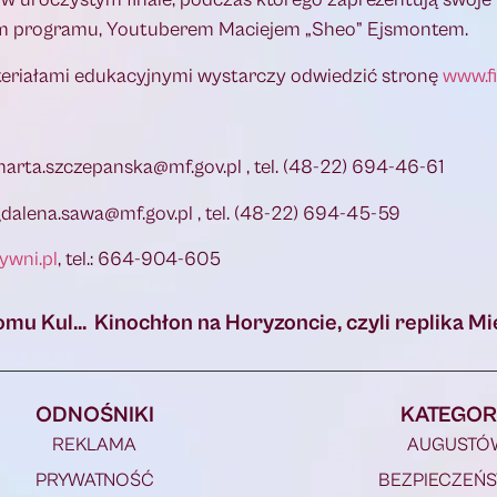
rem programu, Youtuberem Maciejem „Sheo” Ejsmontem.
ateriałami edukacyjnymi wystarczy odwiedzić stronę
www.f
marta.szczepanska@mf.gov.pl , tel. (48-22) 694-46-61
dalena.sawa@mf.gov.pl , tel. (48-22) 694-45-59
ywni.pl
, tel.: 664-904-605
Jacek Hugo-Bader był gościem w Miejskim Domu Kultury w Augustowie
ODNOŚNIKI
KATEGOR
REKLAMA
AUGUSTÓ
PRYWATNOŚĆ
BEZPIECZEŃ