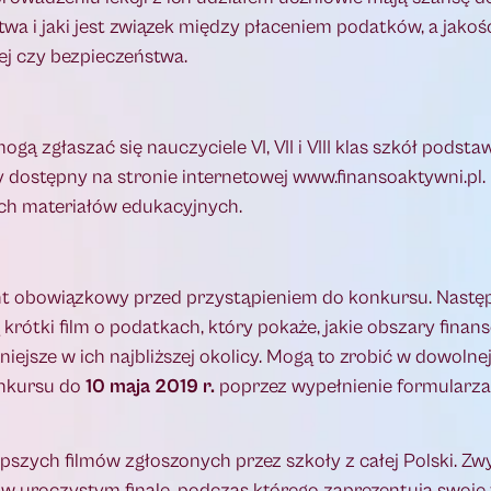
wa i jaki jest związek między płaceniem podatków, a jakośc
ej czy bezpieczeństwa.
gą zgłaszać się nauczyciele VI, VII i VIII klas szkół podst
 dostępny na stronie internetowej www.finansoaktywni.pl. 
nych materiałów edukacyjnych.
nt obowiązkowy przed przystąpieniem do konkursu. Nastę
ótki film o podatkach, który pokaże, jakie obszary finan
sze w ich najbliższej okolicy. Mogą to zrobić w dowolnej 
onkursu do
10 maja 2019 r.
poprzez wypełnienie formularz
szych filmów zgłoszonych przez szkoły z całej Polski. Zw
w uroczystym finale, podczas którego zaprezentują swoje 