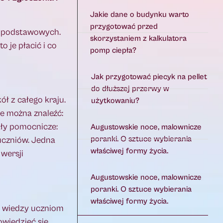
Jakie dane o budynku warto
przygotować przed
ół podstawowych.
skorzystaniem z kalkulatora
 je płacić i co
pomp ciepła?
Jak przygotować piecyk na pellet
do dłuższej przerwy w
ł z całego kraju.
użytkowaniu?
e można znaleźć:
iały pomocnicze:
Augustowskie noce, malownicze
poranki. O sztuce wybierania
 uczniów. Jedna
właściwej formy życia.
wersji
Augustowskie noce, malownicze
poranki. O sztuce wybierania
właściwej formy życia.
e wiedzy uczniom
wiedzieć się,