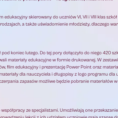
 edukacyjny skierowany do uczniów VI, VII i VIII klas szk
rodzajach, a także uświadomienie młodzieży, dlaczego warto
d koniec lutego. Do tej pory dołączyło do niego 420 szkó
ali materiały edukacyjne w formie drukowanej. W zestawi
niów, film edukacyjny i prezentację Power Point oraz mater
ateriały dla nauczyciela i długopisy z logo programu dla
zerpania zapasów możliwe będzie pobranie materiałów w 
 współpracy ze specjalistami. Umożliwiają one przekazani
rowadzeniu lekcji z ich udziałem uczniowie mają szansę do