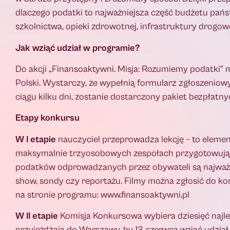
dlaczego podatki to najważniejsza część budżetu państ
szkolnictwa, opieki zdrowotnej, infrastruktury drogow
Jak wziąć udział w programie?
Do akcji „Finansoaktywni. Misja: Rozumiemy podatki” mo
Polski. Wystarczy, że wypełnią formularz zgłoszeniowy
ciągu kilku dni, zostanie dostarczony pakiet bezpłat
Etapy konkursu
W I etapie
nauczyciel przeprowadza lekcję – to eleme
maksymalnie trzyosobowych zespołach przygotowują kr
podatków odprowadzanych przez obywateli są najważniej
show, sondy czy reportażu. Filmy można zgłosić do k
na stronie programu: www.finansoaktywni.pl
W II etapie
Komisja Konkursowa wybiera dziesięć najlep
przyjeżdżają do Warszawy, by 13 czerwca wziąć udział 