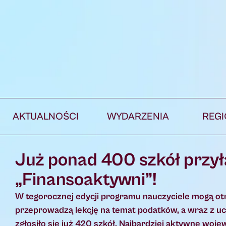
AKTUALNOŚCI
WYDARZENIA
REG
Już ponad 400 szkół przył
„Finansoaktywni”!
W tegorocznej edycji programu nauczyciele mogą ot
przeprowadzą lekcję na temat podatków, a wraz z ucz
zgłosiło się już 420 szkół. Najbardziej aktywne woj