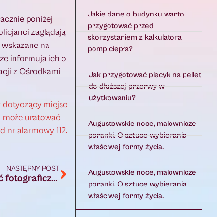
Jakie dane o budynku warto
acznie poniżej
przygotować przed
icjanci zaglądają
skorzystaniem z kalkulatora
a wskazane na
pomp ciepła?
e informują ich o
acji z Ośrodkami
Jak przygotować piecyk na pellet
do dłuższej przerwy w
użytkowaniu?
 dotyczący miejsc
u może uratować
Augustowskie noce, malownicze
d nr alarmowy 112.
poranki. O sztuce wybierania
właściwej formy życia.
NASTĘPNY POST
Augustowskie noce, malownicze
Otwarcie wystawy prac uczestników zajęć fotograficznych w ACE
poranki. O sztuce wybierania
właściwej formy życia.