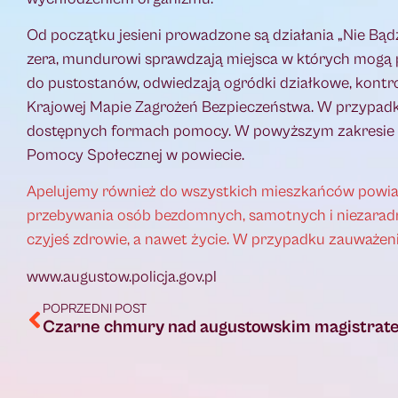
Od początku jesieni prowadzone są działania „Nie Bąd
zera, mundurowi sprawdzają miejsca w których mogą 
do pustostanów, odwiedzają ogródki działkowe, kontro
Krajowej Mapie Zagrożeń Bezpieczeństwa. W przypadk
dostępnych formach pomocy. W powyższym zakresie dz
Pomocy Społecznej w powiecie.
Apelujemy również do wszystkich mieszkańców powia
przebywania osób bezdomnych, samotnych i niezaradn
czyjeś zdrowie, a nawet życie. W przypadku zauważen
www.augustow.policja.gov.pl
POPRZEDNI POST
Czarne chmury nad augustowskim magistrat