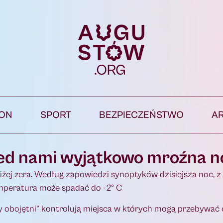
ION
SPORT
BEZPIECZEŃSTWO
A
zed nami wyjątkowo mroźna n
iżej zera. Według zapowiedzi synoptyków dzisiejsza noc, z
emperatura może spadać do -2º C
y obojętni” kontrolują miejsca w których mogą przebywać