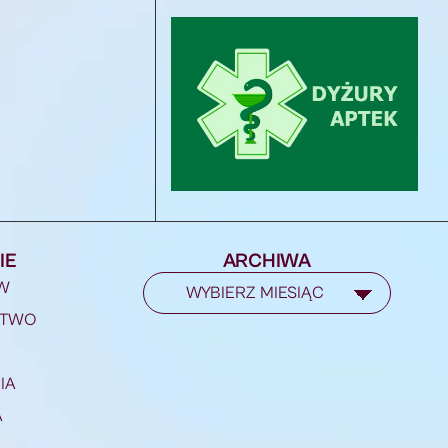
IE
ARCHIWA
W
STWO
IA
A