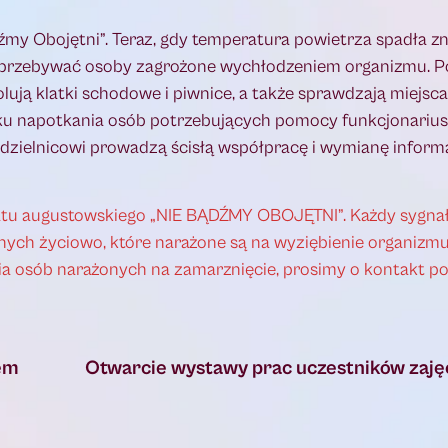
źmy Obojętni”. Teraz, gdy temperatura powietrza spadła zn
przebywać osoby zagrożone wychłodzeniem organizmu. Pol
lują klatki schodowe i piwnice, a także sprawdzają miejsc
u napotkania osób potrzebujących pomocy funkcjonariusz
ielnicowi prowadzą ścisłą współpracę i wymianę inform
tu augustowskiego „NIE BĄDŹMY OBOJĘTNI”. Każdy sygnał
ych życiowo, które narażone są na wyziębienie organizm
ia osób narażonych na zamarznięcie, prosimy o kontakt po
em