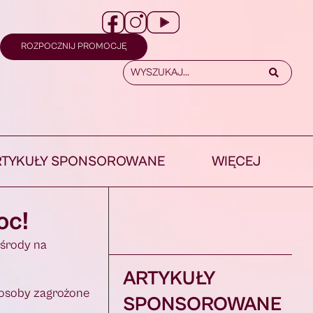
ROZPOCZNIJ PROMOCJĘ
RTYKUŁY SPONSOROWANE
WIĘCEJ
oc!
 środy na
ARTYKUŁY
 osoby zagrożone
SPONSOROWANE