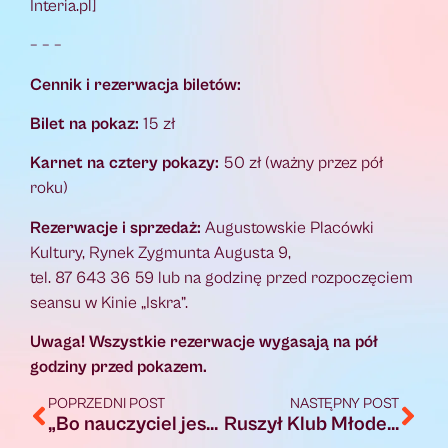
Interia.pl]
– – –
Cennik i rezerwacja biletów:
Bilet na pokaz:
15 zł
Karnet na cztery pokazy:
50 zł (ważny przez pół
roku)
Rezerwacje i sprzedaż:
Augustowskie Placówki
Kultury, Rynek Zygmunta Augusta 9,
tel. 87 643 36 59 lub na godzinę przed rozpoczęciem
seansu w Kinie „Iskra”.
Uwaga! Wszystkie rezerwacje wygasają na pół
godziny przed pokazem.
POPRZEDNI POST
NASTĘPNY POST
„Bo nauczyciel jest kapitanem…”
Ruszył Klub Młodego Odkrywcy przy Miejskiej Bibliotece Publicznej w Augustowie