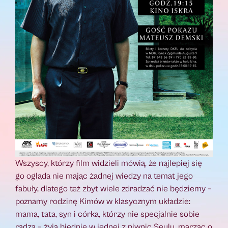
Wszyscy, którzy film widzieli mówią, że najlepiej się
go ogląda nie mając żadnej wiedzy na temat jego
fabuły, dlatego też zbyt wiele zdradzać nie będziemy –
poznamy rodzinę Kimów w klasycznym układzie:
mama, tata, syn i córka, którzy nie specjalnie sobie
radzą – żyją biednie w jednej z piwnic Seulu, marząc o