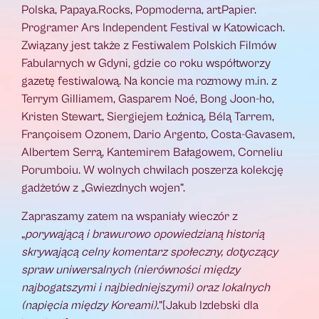
Polska, Papaya.Rocks, Popmoderna, artPapier.
Programer Ars Independent Festival w Katowicach.
Związany jest także z Festiwalem Polskich Filmów
Fabularnych w Gdyni, gdzie co roku współtworzy
gazetę festiwalową. Na koncie ma rozmowy m.in. z
Terrym Gilliamem, Gasparem Noé, Bong Joon-ho,
Kristen Stewart, Siergiejem Łoźnicą, Bélą Tarrem,
Françoisem Ozonem, Dario Argento, Costa-Gavasem,
Albertem Serrą, Kantemirem Bałagowem, Corneliu
Porumboiu. W wolnych chwilach poszerza kolekcję
gadżetów z „Gwiezdnych wojen”.
Zapraszamy zatem na wspaniały wieczór z
„
porywającą i brawurowo opowiedzianą historią
skrywającą celny komentarz społeczny, dotyczący
spraw uniwersalnych (nierówności między
najbogatszymi i najbiedniejszymi) oraz lokalnych
(napięcia między Koreami).
”[Jakub Izdebski dla