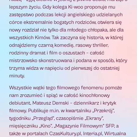
lepszym życiu. Gdy kolega Ki-woo proponuje mu
zastępstwo podczas lekcji angielskiego udzielanych
córce ekstremalnie bogatych rodziców, otwiera się
nowy rozdział nie tylko dla młodego chłopaka, ale dla
wszystkich Kimów. Tak zaczyna się historia, w której
odnajdziemy czarną komedię, rasowy thriller,
rodzinny dramat i film o oszustach – całość
mistrzowsko skonstruowana i podana w sposób, który
trzyma widza w napięciu od pierwszej do ostatniej
minuty.
Wszystkie wątki tego filmowego fenomenu pomoże
nam zrozumieć i spiąć w całość kinochłonowy
debiutant, Mateusz Demski – dziennikarz i krytyk
filmowy. Publikuje m.in. w kwartalniku „Przekrój”,
tygodniku „Przegląd”, czasopiśmie „Ekrany”,
mięsięczniku „Kino”, „Magazynie Filmowym” SFP, a
także w portalach CzasKultury.pl, Interia.pl, Wirtualna