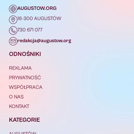
AUGUSTOW.ORG
16-300 AUGUSTÓW
730 671 077
redakcja@augustow.org
ODNOŚNIKI
REKLAMA
PRYWATNOŚĆ
WSPÓŁPRACA
O NAS
KONTAKT
KATEGORIE
AUGUSTÓW