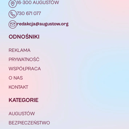
16-300 AUGUSTÓW
730 671 077
redakcja@augustow.org
ODNOŚNIKI
REKLAMA
PRYWATNOŚĆ
WSPÓŁPRACA
O NAS
KONTAKT
KATEGORIE
AUGUSTÓW
BEZPIECZEŃSTWO