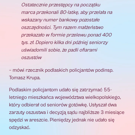
Ostatecznie przestępcy na początku
marca przekonali 80-latkę, aby przelała na
wskazany numer bankowy pozostałe
oszczędności. Tym razem małżeństwo
przekazało w formie przelewu ponad 400
tys. zł. Dopiero kilka dni później seniorzy
uświadomili sobie, że padli ofiarami
oszustów
– mówi rzecznik podlaskich policjantów podinsp.
Tomasz Krupa.
Podlaskim policjantom udało się zatrzymać 55-
letniego mieszkańca województwa wielkopolskiego,
który odbierał od seniorów gotówkę. Usłyszał dwa
zarzuty oszustwa i decyzją sądu najbliższe 3 miesiące
spędzi w areszcie. Pieniędzy jednak nie udało się
odzyskać.