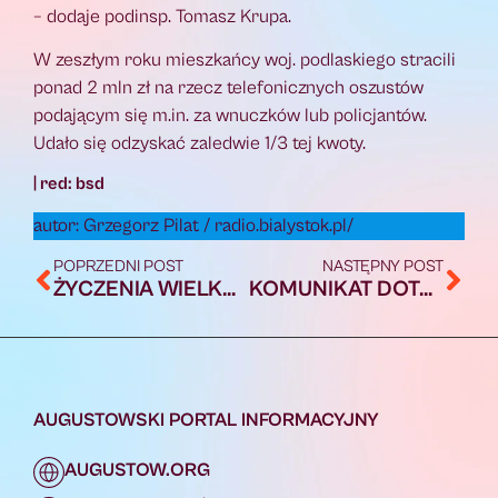
– dodaje podinsp. Tomasz Krupa.
W zeszłym roku mieszkańcy woj. podlaskiego stracili
ponad 2 mln zł na rzecz telefonicznych oszustów
podającym się m.in. za wnuczków lub policjantów.
Udało się odzyskać zaledwie 1/3 tej kwoty.
| red: bsd
autor: Grzegorz Pilat / radio.bialystok.pl/
POPRZEDNI POST
NASTĘPNY POST
ŻYCZENIA WIELKANOCNE 2021
KOMUNIKAT DOTYCZĄCY SYTUACJI EPIDEMIOLOGICZNEJ W POWIECIE AUGUSTOWSKIM / 24 marca 2021
AUGUSTOWSKI PORTAL INFORMACYJNY
AUGUSTOW.ORG