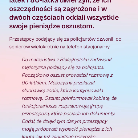
latek i 80-latka uwierzyli, że ich
oszczędności są zagrożone i w
dwóch częściach oddali wszystkie
swoje pieniądze oszustom.
Przestępcy podający się za policjantów dzwonili do
seniorów wielokrotnie na telefon stacjonarny.
Do małżeństwa z Białegostoku zadzwonił
mężczyzna podający się za policjanta.
Początkowo oszust prowadził rozmowę z
90-latkiem. Mężczyzna przekazał
słuchawkę żonie, która kontynuowała
rozmowę. Oszust poinformował kobietę, że
funkcjonariusze rozpracowują grupę
przestępczą, która posiada ich dokumenty.
Dodał, że dzięki tym danym przestępcy
mogą próbować wypłacić pieniądze z ich
konta, jak też zaciągnąć pożyczkę.