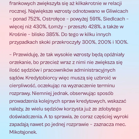
frankowych zwiększyła się aż kilkakrotnie w relacji
rocznej. Największe wzrosty odnotowano w Gliwicach
– ponad 752%, Ostrołęce – powyżej 591%, Siedlcach –
więcej niż 430%, Łomży – przeszło 428%, a także w
Krośnie – blisko 385%. Do tego w kilku innych
przypadkach skoki przekroczyły 300%, 200% i 100%.
– Przewiduję, że tak wysokie wzrosty będą opóźniały
orzekanie, bo przecież wraz z nimi nie zwiększa się
ilość sędziów i pracowników administracyjnych
sądów. Kredytobiorcy więc muszą się uzbroić w
cierpliwość, oczekując na wyznaczenie terminu
rozprawy. Niemniej jednak, obserwując sposób
prowadzenia kolejnych spraw kredytowych, wskazać
należy, że wielu sędziów korzysta już ze zdobytego
doświadczenia. A to sprawia, że coraz częściej wyroki
zapadają nawet po jednej rozprawie – zaznacza mec.
Mikołajonek.