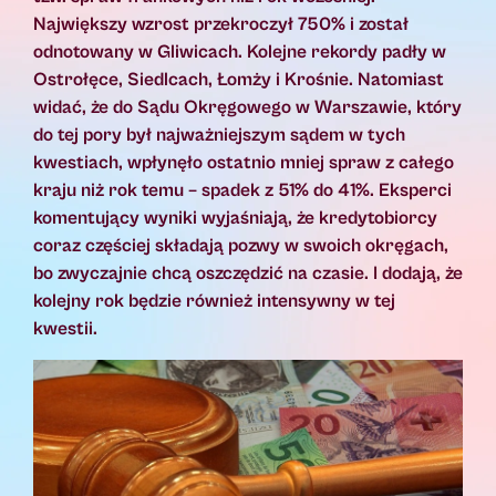
Największy wzrost przekroczył 750% i został
odnotowany w Gliwicach. Kolejne rekordy padły w
Ostrołęce, Siedlcach, Łomży i Krośnie. Natomiast
widać, że do Sądu Okręgowego w Warszawie, który
do tej pory był najważniejszym sądem w tych
kwestiach, wpłynęło ostatnio mniej spraw z całego
kraju niż rok temu – spadek z 51% do 41%. Eksperci
komentujący wyniki wyjaśniają, że kredytobiorcy
coraz częściej składają pozwy w swoich okręgach,
bo zwyczajnie chcą oszczędzić na czasie. I dodają, że
kolejny rok będzie również intensywny w tej
kwestii.