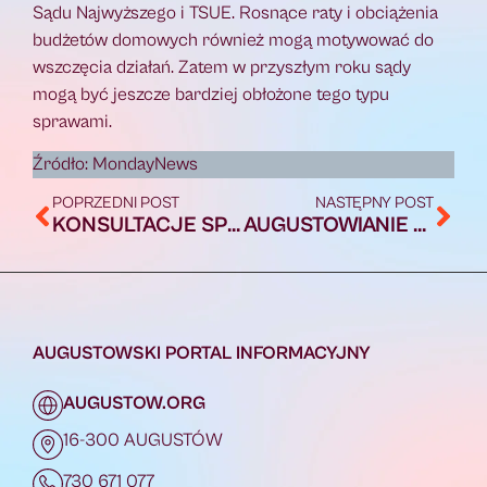
Sądu Najwyższego i TSUE. Rosnące raty i obciążenia
budżetów domowych również mogą motywować do
wszczęcia działań. Zatem w przyszłym roku sądy
mogą być jeszcze bardziej obłożone tego typu
sprawami.
Źródło: MondayNews
POPRZEDNI POST
NASTĘPNY POST
KONSULTACJE SPOŁECZNE PROJEKTU STRATEGII ROZWOJU
AUGUSTOWIANIE SKARŻĄ SIĘ NA WZROST CEN NA MIEJSKIM LODOWISKU
AUGUSTOWSKI PORTAL INFORMACYJNY
AUGUSTOW.ORG
16-300 AUGUSTÓW
730 671 077