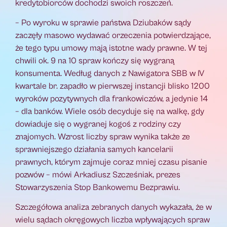
kredytobiorców dochodzi swoich roszczeń.
– Po wyroku w sprawie państwa Dziubaków sądy
zaczęły masowo wydawać orzeczenia potwierdzające,
że tego typu umowy mają istotne wady prawne. W tej
chwili ok. 9 na 10 spraw kończy się wygraną
konsumenta. Według danych z Nawigatora SBB w IV
kwartale br. zapadło w pierwszej instancji blisko 1200
wyroków pozytywnych dla frankowiczów, a jedynie 14
– dla banków. Wiele osób decyduje się na walkę, gdy
dowiaduje się o wygranej kogoś z rodziny czy
znajomych. Wzrost liczby spraw wynika także ze
sprawniejszego działania samych kancelarii
prawnych, którym zajmuje coraz mniej czasu pisanie
pozwów – mówi Arkadiusz Szcześniak, prezes
Stowarzyszenia Stop Bankowemu Bezprawiu.
Szczegółowa analiza zebranych danych wykazała, że w
wielu sądach okręgowych liczba wpływających spraw