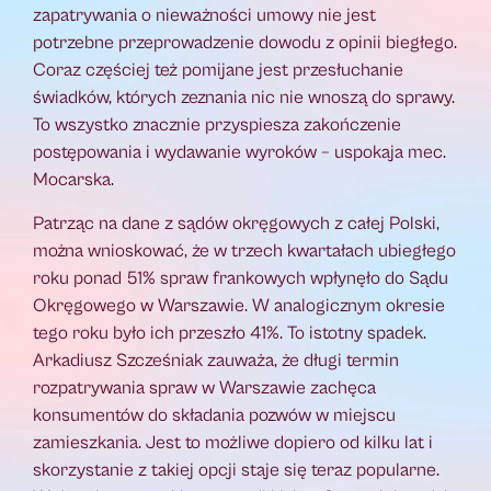
zapatrywania o nieważności umowy nie jest
potrzebne przeprowadzenie dowodu z opinii biegłego.
Coraz częściej też pomijane jest przesłuchanie
świadków, których zeznania nic nie wnoszą do sprawy.
To wszystko znacznie przyspiesza zakończenie
postępowania i wydawanie wyroków – uspokaja mec.
Mocarska.
Patrząc na dane z sądów okręgowych z całej Polski,
można wnioskować, że w trzech kwartałach ubiegłego
roku ponad 51% spraw frankowych wpłynęło do Sądu
Okręgowego w Warszawie. W analogicznym okresie
tego roku było ich przeszło 41%. To istotny spadek.
Arkadiusz Szcześniak zauważa, że długi termin
rozpatrywania spraw w Warszawie zachęca
konsumentów do składania pozwów w miejscu
zamieszkania. Jest to możliwe dopiero od kilku lat i
skorzystanie z takiej opcji staje się teraz popularne.