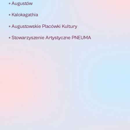
▫️ Augustów
▫️ Kalokagathia
▫️ Augustowskie Placówki Kultury
▫️ Stowarzyszenie Artystyczne PNEUMA