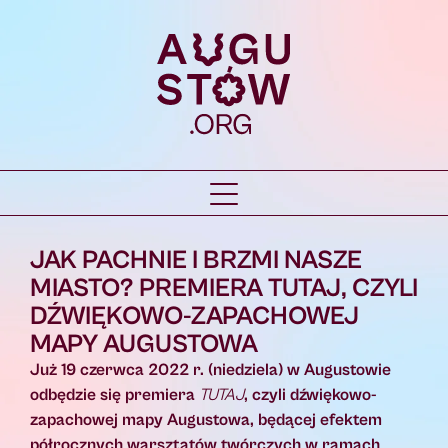
JAK PACHNIE I BRZMI NASZE
MIASTO? PREMIERA TUTAJ, CZYLI
DŹWIĘKOWO-ZAPACHOWEJ
MAPY AUGUSTOWA
Już 19 czerwca 2022 r. (niedziela) w Augustowie
odbędzie się premiera
TUTAJ
, czyli dźwiękowo-
zapachowej mapy Augustowa, będącej efektem
półrocznych warsztatów twórczych w ramach