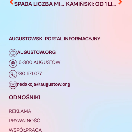
SPADA LICZBA MIESZKAŃCÓW AUGUSTOWA
KAMIŃSKI: OD 1 LIPCA PRZESTANIE OBOWIĄZYWAĆ ROZPORZĄDZENIE O ZAKAZIE PRZEBYWANIA NA OBSZARZE PRZYGRANICZNYM
AUGUSTOWSKI PORTAL INFORMACYJNY
AUGUSTOW.ORG
16-300 AUGUSTÓW
730 671 077
redakcja@augustow.org
ODNOŚNIKI
REKLAMA
PRYWATNOŚĆ
WSPÓŁPRACA