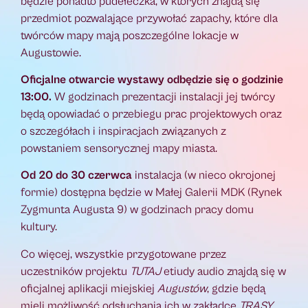
będzie ponadto pudełeczka, w których znajdą się
przedmiot pozwalające przywołać zapachy, które dla
twórców mapy mają poszczególne lokacje w
Augustowie.
Oficjalne otwarcie wystawy odbędzie się o godzinie
13:00.
W godzinach prezentacji instalacji jej twórcy
będą opowiadać o przebiegu prac projektowych oraz
o szczegółach i inspiracjach związanych z
powstaniem sensorycznej mapy miasta.
Od 20 do 30 czerwca
instalacja (w nieco okrojonej
formie) dostępna będzie w Małej Galerii MDK (Rynek
Zygmunta Augusta 9) w godzinach pracy domu
kultury.
Co więcej, wszystkie przygotowane przez
uczestników projektu
TUTAJ
etiudy audio znajdą się w
oficjalnej aplikacji miejskiej
Augustów
, gdzie będą
mieli możliwość odsłuchania ich w zakładce
TRASY.