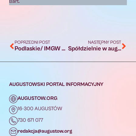
Bart.
POPRZEDNI POST
NASTĘPNY POST
Podlaskie/ IMGW ostrzega przed przymrozkami i oblodzeniem
Spółdzielnie w augustowskim budżecie obywatelskim? Chce tego radna opozycji
AUGUSTOWSKI PORTAL INFORMACYJNY
AUGUSTOW.ORG
16-300 AUGUSTÓW
730 671 077
redakcja@augustow.org