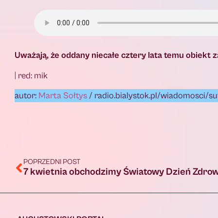
Uważają, że oddany niecałe cztery lata temu obiekt za
| red: mik
autor:
Marta Sołtys
/ radio.bialystok.pl/wiadomosci/su
POPRZEDNI POST
7 kwietnia obchodzimy Światowy Dzień Zdrow