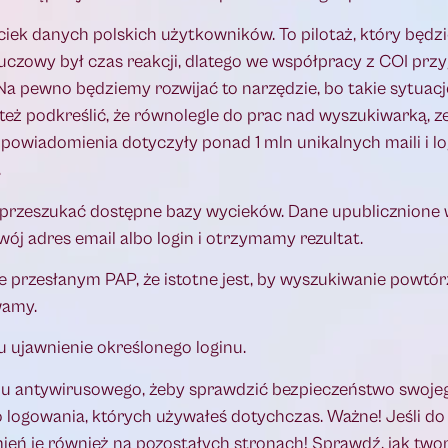
iek danych polskich użytkowników. To pilotaż, który będzie
luczowy był czas reakcji, dlatego we współpracy z COI pr
 pewno będziemy rozwijać to narzędzie, bo takie sytuacje 
 też podkreślić, że równolegle do prac nad wyszukiwarką, 
wiadomienia dotyczyły ponad 1 mln unikalnych maili i lo
.
ko przeszukać dostępne bazy wycieków. Dane upublicznione 
ój adres email albo login i otrzymamy rezultat.
 przesłanym PAP, że istotne jest, by wyszukiwanie powtór
wamy.
 ujawnienie określonego loginu.
gramu antywirusowego, żeby sprawdzić bezpieczeństwo swoje
 logowania, których używałeś dotychczas. Ważne! Jeśli do
ień je również na pozostałych stronach! Sprawdź, jak two