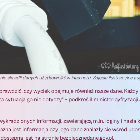
ie skradli danych użytkowników internetu. Zdjęcie ilustracyjne a
 sprawdzić, czy wyciek obejmuje również nasze dane. Każd
ta sytuacja go nie dotyczy” – podkreślił minister cyfryzacj
kradzionych informacji, zawierającą m.in. loginy i hasła kl
ważna jest informacja czy jego dane znalazły się wśród udo
dostępna jest na stronie bezpiecznedane.gov.pl.