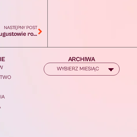
NASTĘPNY POST
Remont pomostu przy plaży POSTiW w Augustowie rozpocznie się jeszcze w czerwcu
IE
ARCHIWA
W
STWO
IA
A