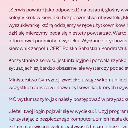
„Serwis powstał jako odpowiedź na ostatni, głośny wyc
kolejny krok w kierunku bezpieczeństwa obywateli. „K
wyszukiwarkę, którą oddajemy w ręce użytkowników. Na
dziś się mierzymy, będą się niestety powtarzać. Warto
informował podmioty o wycieku. Wysłane dotychczas po
kierownik zespołu CERT Polska Sebastian Kondraszuk
Korzystanie z serwisu jest intuicyjne i pozwala szyb
sytuacjach są bardzo obszerne, ale wystarczy podać sw
Ministerstwo Cyfryzacji zwróciło uwagę w komunikacie
wszystkich adresów i nazw użytkownika, których uży
MC wytłumaczyło, jak należy postępować w przypadku
„Jeżeli twój login pojawił się w wycieku: 1. Użyj pro
Korzystając z bezpiecznego komputera zmień hasła do
różnych serwisach wykorzystywałeś to samo hasło, zm