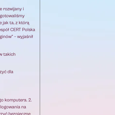
 rozwijany i
zygotowaliśmy
jak ta, z którą
zespół CERT Polska
ginów” – wyjaśnił
w takich
zyć dla
go komputera. 2.
 logowania na
rzyć bezpieczne