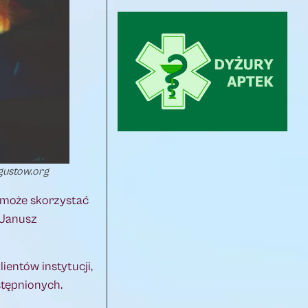
ugustow.org
y może skorzystać
i Janusz
ientów instytucji,
stępnionych.