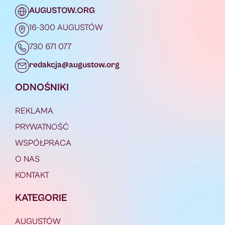
AUGUSTOW.ORG
16-300 AUGUSTÓW
730 671 077
redakcja@augustow.org
ODNOŚNIKI
REKLAMA
PRYWATNOŚĆ
WSPÓŁPRACA
O NAS
KONTAKT
KATEGORIE
AUGUSTÓW