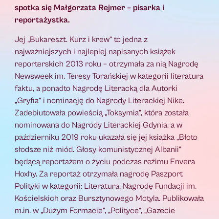
spotka się Małgorzata Rejmer – pisarka i
reportażystka.
Jej „Bukareszt. Kurz i krew” to jedna z
najważniejszych i najlepiej napisanych książek
reporterskich 2013 roku – otrzymała za nią Nagrodę
Newsweek im. Teresy Torańskiej w kategorii literatura
faktu, a ponadto Nagrodę Literacką dla Autorki
„Gryfia” i nominację do Nagrody Literackiej Nike.
Zadebiutowała powieścią „Toksymia”, która została
nominowana do Nagrody Literackiej Gdynia, a w
październiku 2019 roku ukazała się jej książka „Błoto
słodsze niż miód. Głosy komunistycznej Albanii”
będącą reportażem o życiu podczas reżimu Envera
Hoxhy. Za reportaż otrzymała nagrodę Paszport
Polityki w kategorii: Literatura, Nagrodę Fundacji im.
Kościelskich oraz Bursztynowego Motyla. Publikowała
m.in. w „Dużym Formacie”, „Polityce”, „Gazecie