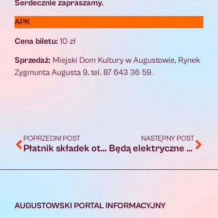
Serdecznie zapraszamy.
APK
Cena biletu:
10 zł
Sprzedaż:
Miejski Dom Kultury w Augustowie, Rynek
Zygmunta Augusta 9, tel. 87 643 36 59.
POPRZEDNI POST
NASTĘPNY POST
Płatnik składek otrzyma e-ZLA na swój profil PUE ZUS, nawet gdy nie dokończył procesu rejestracji [AUDIO]
Będą elektryczne autobusy miejskie. Burmistrz podpisał umowę na dofinansowanie
AUGUSTOWSKI PORTAL INFORMACYJNY