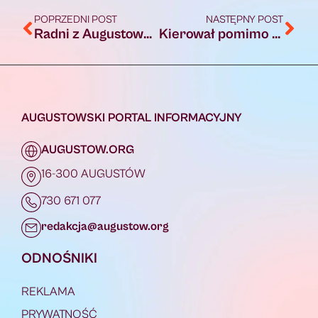
POPRZEDNI POST
NASTĘPNY POST
Radni z Augustowa stoją w obronie św. Jana Pawła II [AUDIO]
Kierował pomimo sądowego zakazu
AUGUSTOWSKI PORTAL INFORMACYJNY
AUGUSTOW.ORG
16-300 AUGUSTÓW
730 671 077
redakcja@augustow.org
ODNOŚNIKI
REKLAMA
PRYWATNOŚĆ