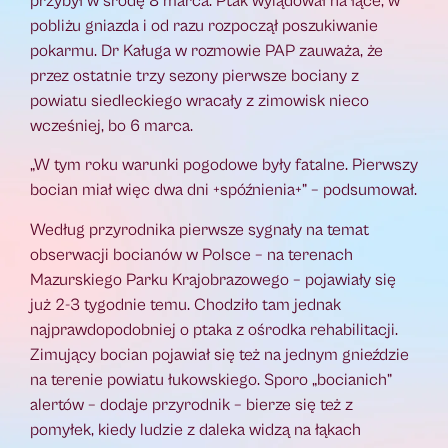
przybył w środę 8 marca. Ptak wylądował na łące, w
pobliżu gniazda i od razu rozpoczął poszukiwanie
pokarmu. Dr Kaługa w rozmowie PAP zauważa, że
przez ostatnie trzy sezony pierwsze bociany z
powiatu siedleckiego wracały z zimowisk nieco
wcześniej, bo 6 marca.
„W tym roku warunki pogodowe były fatalne. Pierwszy
bocian miał więc dwa dni +spóźnienia+” – podsumował.
Według przyrodnika pierwsze sygnały na temat
obserwacji bocianów w Polsce – na terenach
Mazurskiego Parku Krajobrazowego – pojawiały się
już 2-3 tygodnie temu. Chodziło tam jednak
najprawdopodobniej o ptaka z ośrodka rehabilitacji.
Zimujący bocian pojawiał się też na jednym gnieździe
na terenie powiatu łukowskiego. Sporo „bocianich”
alertów – dodaje przyrodnik – bierze się też z
pomyłek, kiedy ludzie z daleka widzą na łąkach