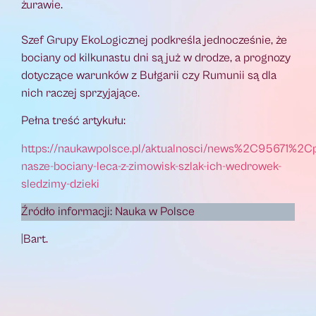
żurawie.
Szef Grupy EkoLogicznej podkreśla jednocześnie, że
bociany od kilkunastu dni są już w drodze, a prognozy
dotyczące warunków z Bułgarii czy Rumunii są dla
nich raczej sprzyjające.
Pełna treść artykułu:
https://naukawpolsce.pl/aktualnosci/news%2C95671%2Cp
nasze-bociany-leca-z-zimowisk-szlak-ich-wedrowek-
sledzimy-dzieki
Źródło informacji: Nauka w Polsce
|Bart.