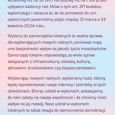
wcześniej niż na 30 dni i nie później niż na 7 dni przed
upływem kadencji rad. Mówi o tym art. 371 kodeksu
wyborczego i oznacza to, że do ponownie do urn
wyborczych powinniśmy pójść między 31 marca a 23
kwietnia 2024 roku.
Wybory do samorządów lokalnych to ważna sprawa
dla wybierających nowych radnych, ponieważ mają
one bezpośredni wpływ na jakość życia mieszkańców.
Samorządy lokalne odpowiadają za wiele spraw
związanych z infrastrukturą, oświatą, kulturą,
zdrowiem, środowiskiem czy bezpieczeństwem.
Wybierając nowych radnych, wybieramy ludzi, którzy
będą reprezentować nasze interesy i potrzeby w tych
dziedzinach. Biorąc udział w wyborach, pokazujemy,
że nam zależy na naszej wspólnocie i że chcemy mieć
wpływ na jej rozwój. Nasz udział w wyborach
lokalnych to także okazja do wzmocnienia demokracji