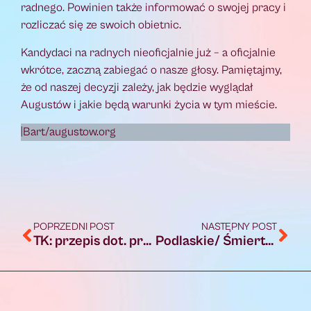
radnego. Powinien także informować o swojej pracy i
rozliczać się ze swoich obietnic.
Kandydaci na radnych nieoficjalnie już – a oficjalnie
wkrótce, zaczną zabiegać o nasze głosy. Pamiętajmy,
że od naszej decyzji zależy, jak będzie wyglądał
Augustów i jakie będą warunki życia w tym mieście.
|Bart/augustow.org
POPRZEDNI POST
NASTĘPNY POST
TK: przepis dot. przechodzących na emerytury w czerwcu w latach 2009-2019 – niekonstytucyjny
Podlaskie/ Śmiertelna ofiara pożaru domu we wsi koło Suchowoli