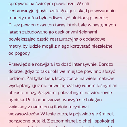
spożywać na świeżym powietrzu. W sali
restauracyjnej była szafa grająca, skąd po wrzuceniu
monety można było odtworzyć ulubioną piosenkę.
Przez pewien czas ten taras istniał, ale w następnych
latach zabudowano go oszklonymi ścianami
powiększając część restauracyjną o dodatkowe
metry, by ludzie mogli z niego korzystać niezależne
od pogody.
Przewięź sie rozwijała i to dość intensywnie. Bardzo
dobrze, gdyż to tak urokliwe miejsce powinno służyć
ludziom. Żal tylko lasu, który został na wiele metrów
wydeptany i już nie odwdzięczał się runem leśnym ani
chrustem czy gałęziami potrzebnymi na wieczorne
ogniska. Po trochu zaczął tworzyć się bałagan
związany z nadmierną ilością turystów i
wczasowiczów. W lesie zaczęły pojawiać się śmieci,
porzucone butelki. Z zapomnianej, cichej i spokojnej