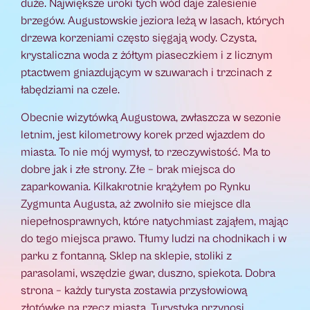
duże. Największe uroki tych wód daje zalesienie
brzegów. Augustowskie jeziora leżą w lasach, których
drzewa korzeniami często sięgają wody. Czysta,
krystaliczna woda z żółtym piaseczkiem i z licznym
ptactwem gniazdującym w szuwarach i trzcinach z
łabędziami na czele.
Obecnie wizytówką Augustowa, zwłaszcza w sezonie
letnim, jest kilometrowy korek przed wjazdem do
miasta. To nie mój wymysł, to rzeczywistość. Ma to
dobre jak i złe strony. Złe – brak miejsca do
zaparkowania. Kilkakrotnie krążyłem po Rynku
Zygmunta Augusta, aż zwolniło sie miejsce dla
niepełnosprawnych, które natychmiast zająłem, mając
do tego miejsca prawo. Tłumy ludzi na chodnikach i w
parku z fontanną. Sklep na sklepie, stoliki z
parasolami, wszędzie gwar, duszno, spiekota. Dobra
strona – każdy turysta zostawia przysłowiową
złotówkę na rzecz miasta. Turystyka przynosi