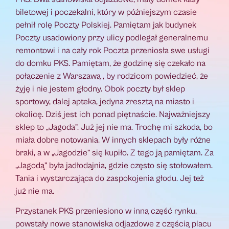
biletowej i poczekalni, który w późniejszym czasie
pełnił rolę Poczty Polskiej. Pamiętam jak budynek
Poczty usadowiony przy ulicy podlegał generalnemu
remontowi i na cały rok Poczta przeniosła swe usługi
do domku PKS. Pamiętam, że godzinę się czekało na
połączenie z Warszawą , by rodzicom powiedzieć, że
żyję i nie jestem głodny. Obok poczty był sklep
sportowy, dalej apteka, jedyna zresztą na miasto i
okolicę. Dziś jest ich ponad piętnaście. Najważniejszy
sklep to „Jagoda”. Już jej nie ma. Trochę mi szkoda, bo
miała dobre notowania. W innych sklepach były różne
braki, a w „Jagodzie” się kupiło. Z tego ją pamiętam. Za
„Jagodą” była jadłodajnia, gdzie często się stołowałem.
Tania i wystarczająca do zaspokojenia głodu. Jej też
już nie ma.
Przystanek PKS przeniesiono w inną część rynku,
powstały nowe stanowiska odjazdowe z częścią placu