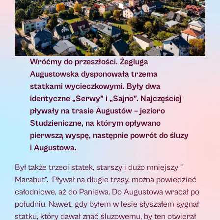
Wróćmy do przeszłości. Żegluga
Augustowska dysponowała trzema
statkami wycieczkowymi. Były dwa
identyczne „Serwy” i „Sajno”. Najczęściej
pływały na trasie Augustów – jezioro
Studzieniczne, na którym opływano
pierwszą wyspę, następnie powrót do śluzy
i Augustowa.
Był także trzeci statek, starszy i dużo mniejszy ”
Marabut”. Pływał na długie trasy, można powiedzieć
całodniowe, aż do Paniewa. Do Augustowa wracał po
południu. Nawet, gdy byłem w lesie słyszałem sygnał
statku, który dawał znać śluzowemu, by ten otwierał