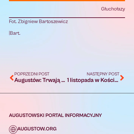
Głuchołazy
Fot. Zbigniew Bartoszewicz
|Bart.
POPRZEDNI POST
NASTĘPNY POST
Augustów: Trwają prace nad wnioskiem do Polsko-Szwajcarskiego Programu Rozwoju Miast
1 listopada w Kościele obchodzona jest uroczystość Wszystkich Świętych
AUGUSTOWSKI PORTAL INFORMACYJNY
AUGUSTOW.ORG