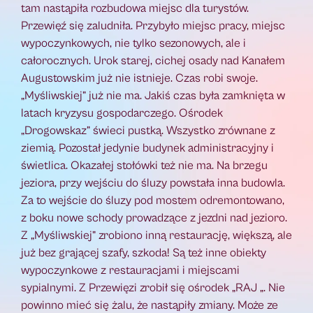
tam nastąpiła rozbudowa miejsc dla turystów.
Przewięź się zaludniła. Przybyło miejsc pracy, miejsc
wypoczynkowych, nie tylko sezonowych, ale i
całorocznych. Urok starej, cichej osady nad Kanałem
Augustowskim już nie istnieje. Czas robi swoje.
„Myśliwskiej” już nie ma. Jakiś czas była zamknięta w
latach kryzysu gospodarczego. Ośrodek
„Drogowskaz” świeci pustką. Wszystko zrównane z
ziemią. Pozostał jedynie budynek administracyjny i
świetlica. Okazałej stołówki też nie ma. Na brzegu
jeziora, przy wejściu do śluzy powstała inna budowla.
Za to wejście do śluzy pod mostem odremontowano,
z boku nowe schody prowadzące z jezdni nad jezioro.
Z „Myśliwskiej” zrobiono inną restaurację, większą, ale
już bez grającej szafy, szkoda! Są też inne obiekty
wypoczynkowe z restauracjami i miejscami
sypialnymi. Z Przewięzi zrobił się ośrodek „RAJ „. Nie
powinno mieć się żalu, że nastąpiły zmiany. Może ze