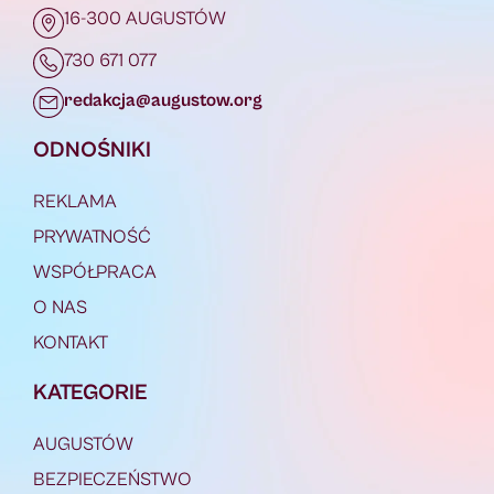
16-300 AUGUSTÓW
730 671 077
redakcja@augustow.org
ODNOŚNIKI
REKLAMA
PRYWATNOŚĆ
WSPÓŁPRACA
O NAS
KONTAKT
KATEGORIE
AUGUSTÓW
BEZPIECZEŃSTWO