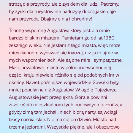
stratą dla przyrody, ale z zyskiem dla ludzi. Patrzmy,
by zyski dla turystów nie nadużyły dobra jakie daje
nam przyroda. Dbajmy o nią i chrońmy!
Trochę wspomnę Augustów, który jest dla mnie
bardzo bliskim miastem. Pamiętam go od lat 1960.
zeszłego wieku. Nie jestem z tego miasta, więc może
mieszkańcom wydawać się inaczej, niż ja to ujmę w
mych wspomnieniach. Ale są one miłe i sympatyczne.
Małe, powiatowe miasto w północno-wschodniej
części kraju niewiele różniło się od podobnych im w
okolicy. Nawet późniejsze wojewódzkie Suwałki były
mniej popularne niż Augustów. W ogóle Pojezierze
Augustowskie jest przepiękna. Górale powinni
zazdrościć mieszkańcom tych cudownych terenów, a
gdyby zimą tam jechali, niech biorą narty, są wciągi i
trasy narciarskie. Nie ma się co dziwić. Miasto nad
trzema jeziorami. Wszystkie piękne, ale i obszarowo