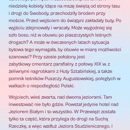
niedzielę kobiety idące na mszę świętą od strony lasu
i drogi do Swobody, przechodziły brodem przy
moście. Przed wejściem do świątyni zakładały buty. Po
wyjściu zdejmowały i wracały. Może wygodniej się
szło boso, niż w obuwiu po piaszczystych leśnych
drogach? A może w ówczesnych latach sytuacja
bytowa tego wymagała, by obuwie w miarę możliwości
szanować? Przy szosie położony jest
zabytkowy cmentarz parafialny z połowy XIX w. z
żeliwnymi nagrobkami z Huty Sztabińskiej, a także
pomnik leśników Puszczy Augustowskiej, poległych w
walkach o niepodległość Polski.
Wojciech, wieś zwarta, nad dwoma jeziorami. Tam
inwestować nie było gdzie. Powstał jedynie hotel nad
Jeziorem Białym i to wszystko. W Przewięzi została
tylko ta część, która przylega do drogi na Suchą
Rzeczkę, a więc wzdłuż Jeziora Studzienicznego. I