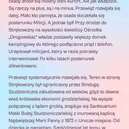
osady zrobił się modny letni kurort. Ale jak wszędzie.
Są rzeczy na plus, są i na minus. Przewięź rozwijała się
dalej. Mało kto pamięta, że osada doczekała się
posterunku Milicji. A jednak był! Przy drodze do
Strękowizny na wysokości świetlicy Ośrodka
„Drogowskaz” władze postawiły większy domek
kempingowy do którego podłączono prąd i telefon.
Urzędował milicjant, który w razie potrzeby
interweniował. Po kilku latach posterunek
zlikwidowano.
Przewięź systematycznie rozwijała się. Teren w stronę
Strękowizny był ograniczony przez Bindugę.
Studzieniczna zabudowana od wieków, gdyż to dawna
wieś królewska ekonomii grodzieńskiej. Na wyspie
połączonej z lądem groblą, znajduje się Sanktuarium
Matki Bożej Studzieniczańskiej z murowaną kaplicą
Najświętszej Marii Panny z 1872 r. Urocze miejsce. Od
dziecka je pamiętam. Sześćdziesiąt lat temu, w