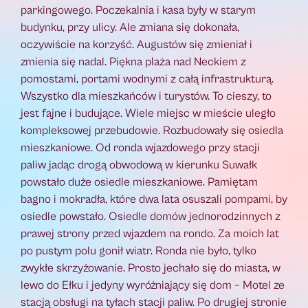
parkingowego. Poczekalnia i kasa były w starym
budynku, przy ulicy. Ale zmiana się dokonała,
oczywiście na korzyść. Augustów się zmieniał i
zmienia się nadal. Piękna plaża nad Neckiem z
pomostami, portami wodnymi z całą infrastrukturą.
Wszystko dla mieszkańców i turystów. To cieszy, to
jest fajne i budujące. Wiele miejsc w mieście uległo
kompleksowej przebudowie. Rozbudowały się osiedla
mieszkaniowe. Od ronda wjazdowego przy stacji
paliw jadąc drogą obwodową w kierunku Suwałk
powstało duże osiedle mieszkaniowe. Pamiętam
bagno i mokradła, które dwa lata osuszali pompami, by
osiedle powstało. Osiedle domów jednorodzinnych z
prawej strony przed wjazdem na rondo. Za moich lat
po pustym polu gonił wiatr. Ronda nie było, tylko
zwykłe skrzyżowanie. Prosto jechało się do miasta, w
lewo do Ełku i jedyny wyróżniający się dom – Motel ze
stacją obsługi na tyłach stacji paliw. Po drugiej stronie