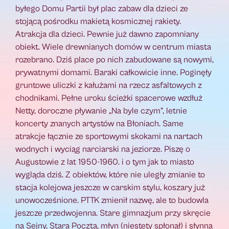
byłego Domu Partii był plac zabaw dla dzieci ze
stojącą pośrodku makietą kosmicznej rakiety.
Atrakcja dla dzieci. Pewnie już dawno zapomniany
obiekt. Wiele drewnianych domów w centrum miasta
rozebrano. Dziś place po nich zabudowane są nowymi,
prywatnymi domami. Baraki całkowicie inne. Poginęły
gruntowe uliczki z kałużami na rzecz asfaltowych z
chodnikami. Pełne uroku ścieżki spacerowe wzdłuż
Netty, doroczne pływanie „Na byle czym”, letnie
koncerty znanych artystów na Błoniach. Same
atrakcje łącznie ze sportowymi skokami na nartach
wodnych i wyciąg narciarski na jeziorze. Piszę o
Augustowie z lat 1950-1960. i o tym jak to miasto
wygląda dziś. Z obiektów, które nie uległy zmianie to
stacja kolejowa jeszcze w carskim stylu, koszary już
unowocześnione. PTTK zmienił nazwę, ale to budowla
jeszcze przedwojenna. Stare gimnazjum przy skręcie
na Sejny, Stara Poczta, młyn (niestety spłonął) i słynna