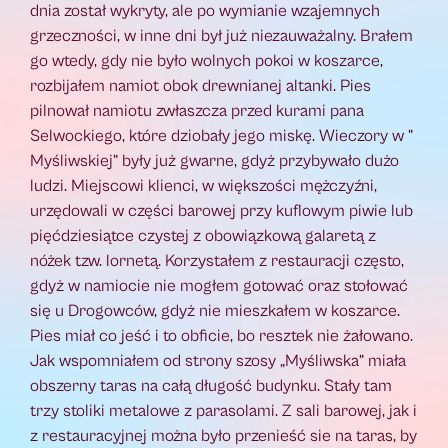
dnia został wykryty, ale po wymianie wzajemnych
grzeczności, w inne dni był już niezauważalny. Brałem
go wtedy, gdy nie było wolnych pokoi w koszarce,
rozbijałem namiot obok drewnianej altanki. Pies
pilnował namiotu zwłaszcza przed kurami pana
Selwockiego, które dziobały jego miskę. Wieczory w ”
Myśliwskiej” były już gwarne, gdyż przybywało dużo
ludzi. Miejscowi klienci, w większości mężczyźni,
urzędowali w części barowej przy kuflowym piwie lub
pięćdziesiątce czystej z obowiązkową galaretą z
nóżek tzw. lornetą. Korzystałem z restauracji często,
gdyż w namiocie nie mogłem gotować oraz stołować
się u Drogowców, gdyż nie mieszkałem w koszarce.
Pies miał co jeść i to obficie, bo resztek nie żałowano.
Jak wspomniałem od strony szosy „Myśliwska” miała
obszerny taras na całą długość budynku. Stały tam
trzy stoliki metalowe z parasolami. Z sali barowej, jak i
z restauracyjnej można było przenieść sie na taras, by