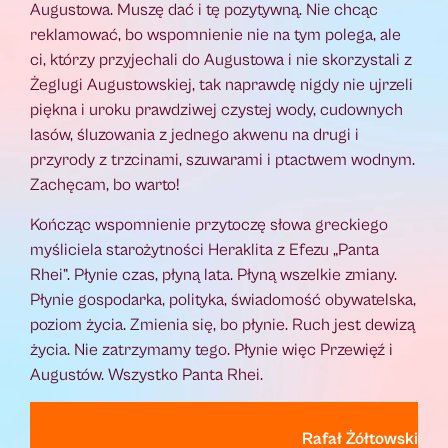
Augustowa. Muszę dać i tę pozytywną. Nie chcąc
reklamować, bo wspomnienie nie na tym polega, ale
ci, którzy przyjechali do Augustowa i nie skorzystali z
Żeglugi Augustowskiej, tak naprawdę nigdy nie ujrzeli
piękna i uroku prawdziwej czystej wody, cudownych
lasów, śluzowania z jednego akwenu na drugi i
przyrody z trzcinami, szuwarami i ptactwem wodnym.
Zachęcam, bo warto!
Kończąc wspomnienie przytoczę słowa greckiego
myśliciela starożytności Heraklita z Efezu „Panta
Rhei”. Płynie czas, płyną lata. Płyną wszelkie zmiany.
Płynie gospodarka, polityka, świadomość obywatelska,
poziom życia. Zmienia się, bo płynie. Ruch jest dewizą
życia. Nie zatrzymamy tego. Płynie więc Przewięź i
Augustów. Wszystko Panta Rhei.
Rafał Żółtowski