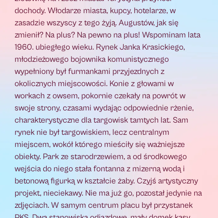
dochody. Włodarze miasta, kupcy, hotelarze, w
zasadzie wszyscy z tego żyją. Augustów, jak się
zmienił? Na plus? Na pewno na plus! Wspominam lata
1960. ubiegłego wieku. Rynek Janka Krasickiego,
młodzieżowego bojownika komunistycznego
wypełniony był furmankami przyjezdnych z
okolicznych miejscowości. Konie z głowami w
workach z owsem, pokornie czekały na powrót w
swoje strony, czasami wydając odpowiednie rżenie,
charakterystyczne dla targowisk tamtych lat. Sam
rynek nie był targowiskiem, lecz centralnym
miejscem, wokół którego mieściły się ważniejsze
obiekty. Park ze starodrzewiem, a od środkowego
wejścia do niego stała fontanna z mizerną wodą i
betonową figurką w kształcie żaby. Czyjś artystyczny
projekt, nieciekawy. Nie ma już go, pozostał jedynie na
zdjęciach. W samym centrum placu był przystanek
PKS. Dwa stanowiska odjazdowe, mały domek kasy