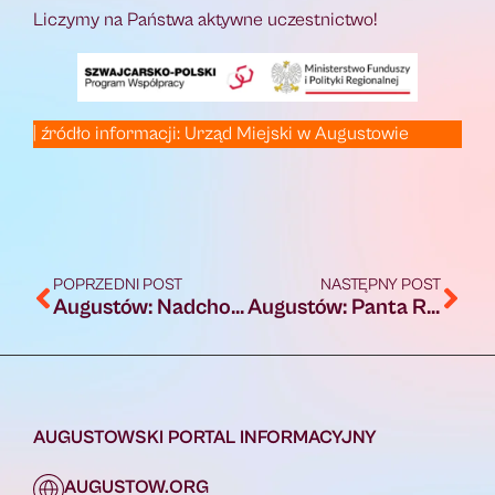
Liczymy na Państwa aktywne uczestnictwo!
| źródło informacji: Urząd Miejski w Augustowie
POPRZEDNI POST
NASTĘPNY POST
Augustów: Nadchodzi zima. Nie bądź obojętny wobec potrzebujących pomocy!
Augustów: Panta Rhei! Przewięź i Augustów – wspomnienie dawnych lat cz. 2
AUGUSTOWSKI PORTAL INFORMACYJNY
AUGUSTOW.ORG