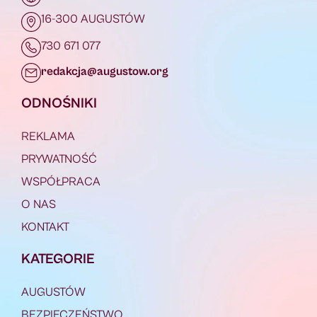
16-300 AUGUSTÓW
730 671 077
redakcja@augustow.org
ODNOŚNIKI
REKLAMA
PRYWATNOŚĆ
WSPÓŁPRACA
O NAS
KONTAKT
KATEGORIE
AUGUSTÓW
BEZPIECZEŃSTWO