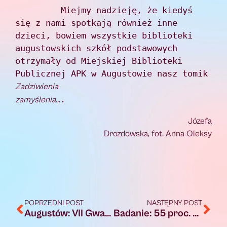
         Miejmy nadzieję, że kiedyś 
się z nami spotkają również inne 
dzieci, bowiem wszystkie biblioteki 
augustowskich szkół podstawowych 
otrzymały od Miejskiej Biblioteki 
Publicznej APK w Augustowie nasz tomik 
Zadziwienia 
.                               
zamyślenia…
Józefa
Drozdowska, fot. Anna Oleksy
POPRZEDNI POST
NASTĘPNY POST
Augustów: VII Gwardyjskie Mistrzostwa Polski 2024 oraz II Mistrzostwa Polski Służb Mundurowych 2024 Kettlebell Sport/20.07.2024
Badanie: 55 proc. Polaków, którzy nie jadą na wakacje, nie ma na to odpowiednich środków