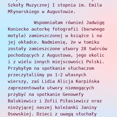
Szkoły Muzycznej I stopnia im. Emila 
Młynarskiego w Augustowie.
          Wspomniałam również Jadwigę 
Koniecko autorkę fotografii (barwnego 
motyla) zamieszczonej w książce i na 
jej okładce. Nadmienię, że w tomiku 
zostały zamieszczone utwory 28 twórców 
pochodzących z Augustowa, jego okolic 
i z wielu innych miejscowości Polski. 
Przybyłym na spotkanie słuchaczom 
przeczytaliśmy po 1-2 własnych 
wierszy, zaś Lidia Alicja Karpińska 
zaprezentowała utwory niemogących 
przybyć na spotkanie Genowefy 
Balukiewicz i Zofii Piłasiewicz oraz 
nieżyjącej naszej koleżanki Janiny 
Osewskiej. Dzieci z uwagą słuchały 