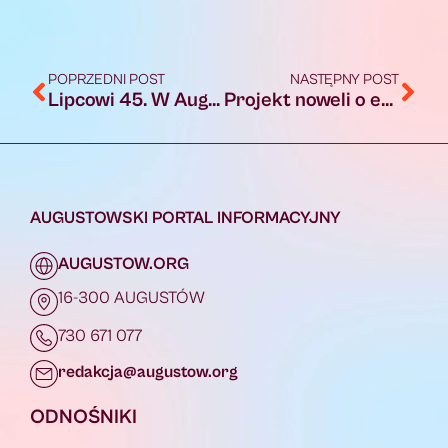
POPRZEDNI POST
NASTĘPNY POST
Lipcowi 45. W Augustowie trwają obchody 78. rocznicy Obławy Augustowskiej [FOTO, AUDIO]
Projekt noweli o e-administracji w poniedziałek na rządzie
AUGUSTOWSKI PORTAL INFORMACYJNY
AUGUSTOW.ORG
16-300 AUGUSTÓW
730 671 077
redakcja@augustow.org
ODNOŚNIKI