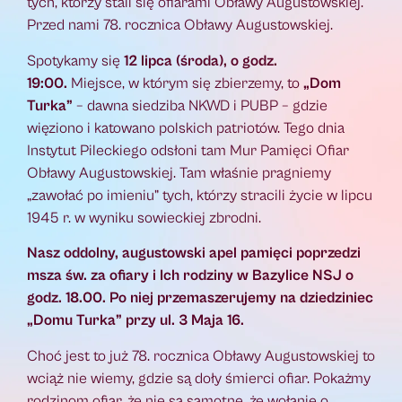
tych, którzy stali się ofiarami Obławy Augustowskiej.
Przed nami 78. rocznica Obławy Augustowskiej.
Spotykamy się
12 lipca (środa), o godz.
19:00.
Miejsce, w którym się zbierzemy, to
„Dom
Turka”
– dawna siedziba NKWD i PUBP – gdzie
więziono i katowano polskich patriotów. Tego dnia
Instytut Pileckiego odsłoni tam Mur Pamięci Ofiar
Obławy Augustowskiej. Tam właśnie pragniemy
„zawołać po imieniu” tych, którzy stracili życie w lipcu
1945 r. w wyniku sowieckiej zbrodni.
Nasz oddolny, augustowski apel pamięci poprzedzi
msza św. za ofiary i Ich rodziny w Bazylice NSJ o
godz. 18.00. Po niej przemaszerujemy na dziedziniec
„Domu Turka” przy ul. 3 Maja 16.
Choć jest to już 78. rocznica Obławy Augustowskiej to
wciąż nie wiemy, gdzie są doły śmierci ofiar. Pokażmy
rodzinom ofiar, że nie są samotne, że wołanie o