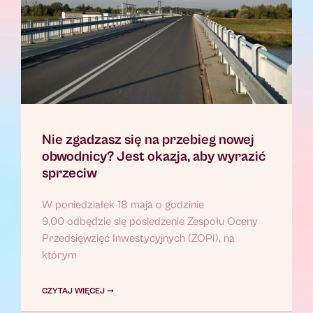
Nie zgadzasz się na przebieg nowej
obwodnicy? Jest okazja, aby wyrazić
sprzeciw
W poniedziałek 18 maja o godzinie
9.00 odbędzie się posiedzenie Zespołu Oceny
Przedsięwzięć Inwestycyjnych (ZOPI), na
którym
CZYTAJ WIĘCEJ ➞