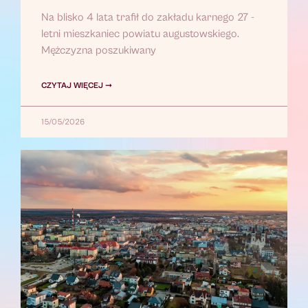
Na blisko 4 lata trafił do zakładu karnego 27 -
letni mieszkaniec powiatu augustowskiego.
Mężczyzna poszukiwany
CZYTAJ WIĘCEJ ➞
15/05/2026