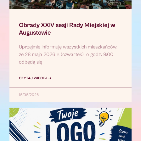
Obrady XXIV sesji Rady Miejskiej w
Augustowie
Uprzejmie informuję wszystkich mieszkańców,
że 28 maja 2026 r. (czwartek) o godz. 9:00
odbędą się
CZYTAJ WIĘCEJ ➞
15/05/2026