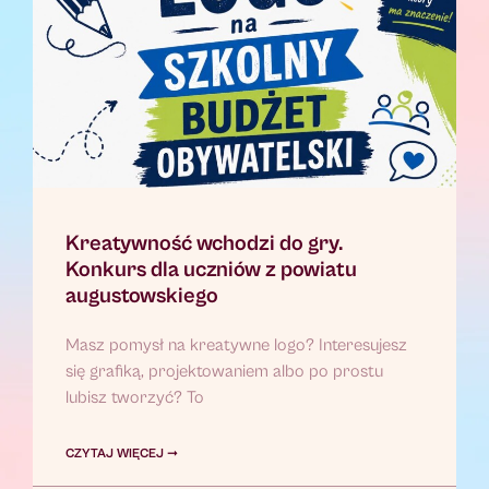
Kreatywność wchodzi do gry.
Konkurs dla uczniów z powiatu
augustowskiego
Masz pomysł na kreatywne logo? Interesujesz
się grafiką, projektowaniem albo po prostu
lubisz tworzyć? To
CZYTAJ WIĘCEJ ➞