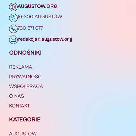
AUGUSTOW.ORG
16-300 AUGUSTÓW
730 671 077
redakcja@augustow.org
ODNOŚNIKI
REKLAMA
PRYWATNOŚĆ
WSPÓŁPRACA
O NAS
KONTAKT
KATEGORIE
AUGUSTÓW