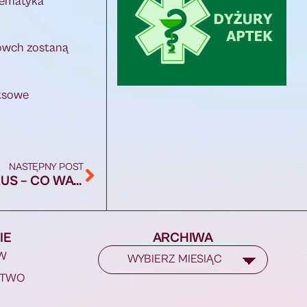
tematyka
rowch zostaną
eksowe
NASTĘPNY POST
WIETRZENIE MIESZKANIA A KORONAWIRUS – CO WARTO WIEDZIEĆ?
IE
ARCHIWA
W
STWO