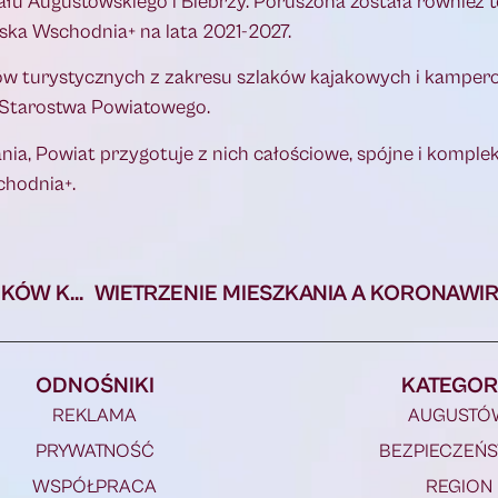
ału Augustowskiego i Biebrzy. Poruszona została również 
ska Wschodnia+ na lata 2021-2027.
tów turystycznych z zakresu szlaków kajakowych i kampe
 Starostwa Powiatowego.
ia, Powiat przygotuje z nich całościowe, spójne i kompl
chodnia+.
OSZUŚCI PODSZYWAJĄ SIĘ POD PRACOWNIKÓW KASY. KRUS OSTRZEGA ROLNIKÓW
ODNOŚNIKI
KATEGOR
REKLAMA
AUGUSTÓ
PRYWATNOŚĆ
BEZPIECZEŃ
WSPÓŁPRACA
REGION