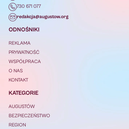
730 671 077
redakcja@augustow.org
ODNOŚNIKI
REKLAMA
PRYWATNOŚĆ
WSPÓŁPRACA
O NAS
KONTAKT
KATEGORIE
AUGUSTÓW
BEZPIECZEŃSTWO
REGION