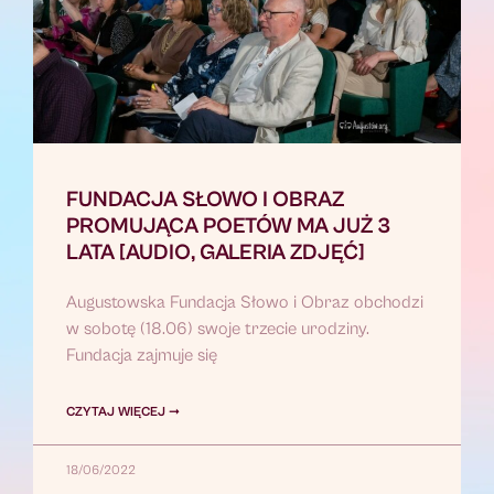
FUNDACJA SŁOWO I OBRAZ
PROMUJĄCA POETÓW MA JUŻ 3
LATA [AUDIO, GALERIA ZDJĘĆ]
Augustowska Fundacja Słowo i Obraz obchodzi
w sobotę (18.06) swoje trzecie urodziny.
Fundacja zajmuje się
CZYTAJ WIĘCEJ ➞
18/06/2022