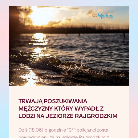
TRWAJĄ POSZUKIWANIA
MĘŻCZYZNY KTÓRY WYPADŁ Z
LODZI NA JEZIORZE RAJGRODZKIM
Dziś (18.06) o godzinie 13²³ policjanci zostali
powiadomieni, że na jeziorze Rajgrodzkim z