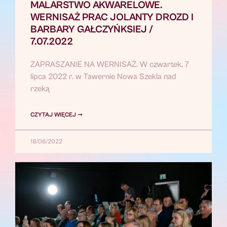
MALARSTWO AKWARELOWE.
WERNISAŻ PRAC JOLANTY DROZD I
BARBARY GAŁCZYŃKSIEJ /
7.07.2022
ZAPRASZANIE NA WERNISAŻ. W czwartek, 7
lipca 2022 r. w Tawernie Nowa Szekla nad
rzeką
CZYTAJ WIĘCEJ ➞
18/06/2022