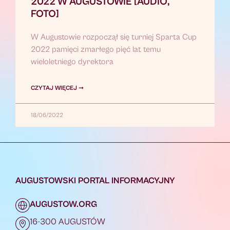
2022 W AUGUSTOWIE [AUDIO,
FOTO]
W Augustowie rozpoczął się turniej Sparta Cup
2022 pamięci zmarłego pięć lat temu
wieloletniego dyrektora
CZYTAJ WIĘCEJ ➞
18/06/2022
AUGUSTOWSKI PORTAL INFORMACYJNY
AUGUSTOW.ORG
16-300 AUGUSTÓW