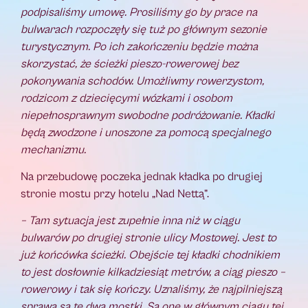
podpisaliśmy umowę. Prosiliśmy go by prace na
bulwarach rozpoczęły się tuż po głównym sezonie
turystycznym. Po ich zakończeniu będzie można
skorzystać, że ścieżki pieszo-rowerowej bez
pokonywania schodów. Umożliwmy rowerzystom,
rodzicom z dziecięcymi wózkami i osobom
niepełnosprawnym swobodne podróżowanie. Kładki
będą zwodzone i unoszone za pomocą specjalnego
mechanizmu.
Na przebudowę poczeka jednak kładka po drugiej
stronie mostu przy hotelu „Nad Nettą”.
– Tam sytuacja jest zupełnie inna niż w ciągu
bulwarów po drugiej stronie ulicy Mostowej. Jest to
już końcówka ścieżki. Obejście tej kładki chodnikiem
to jest dosłownie kilkadziesiąt metrów, a ciąg pieszo –
rowerowy i tak się kończy. Uznaliśmy, że najpilniejszą
sprawą są te dwa mostki. Są one w głównym ciągu tej