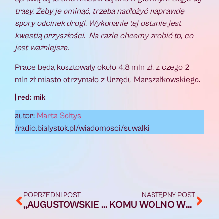
trasy. Żeby je ominąć, trzeba nadłożyć naprawdę
spory odcinek drogi. Wykonanie tej ostanie jest
kwestią przyszłości. Na razie chcemy zrobić to, co
jest ważniejsze.
Prace będą kosztowały około 4,8 mln zł, z czego 2
mln zł miasto otrzymało z Urzędu Marszałkowskiego.
| red: mik
autor:
Marta Sołtys
/radio.bialystok.pl/wiadomosci/suwalki
POPRZEDNI POST
NASTĘPNY POST
,,AUGUSTOWSKIE OGRODY I BALKONY PRZYJAZNE PSZCZOŁOM’’. ZNAMY WYNIKI KONKURSU [FOTO]
KOMU WOLNO WYCINAĆ DRZEWA W AUGUSTOWIE? PYTA O TO RADNY OPOZYCJI