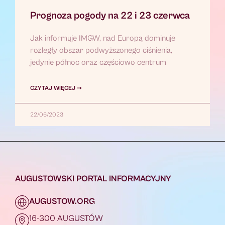
Prognoza pogody na 22 i 23 czerwca
Jak informuje IMGW, nad Europą dominuje
rozległy obszar podwyższonego ciśnienia,
jedynie północ oraz częściowo centrum
CZYTAJ WIĘCEJ ➞
22/06/2023
AUGUSTOWSKI PORTAL INFORMACYJNY
AUGUSTOW.ORG
16-300 AUGUSTÓW