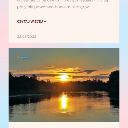
Dzieje się to na dwóch kolejnych sesjach. Do tej
pory nie powołano bowiem nikogo w
CZYTAJ WIĘCEJ ➞
22/06/2023