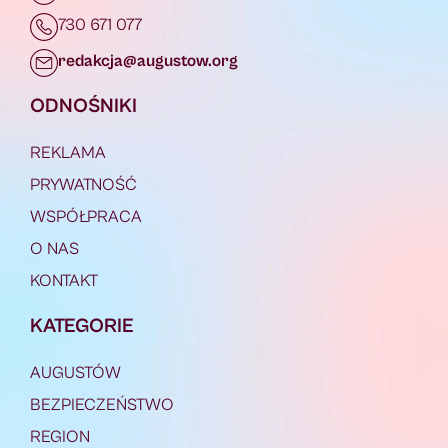
730 671 077
redakcja@augustow.org
ODNOŚNIKI
REKLAMA
PRYWATNOŚĆ
WSPÓŁPRACA
O NAS
KONTAKT
KATEGORIE
AUGUSTÓW
BEZPIECZEŃSTWO
REGION