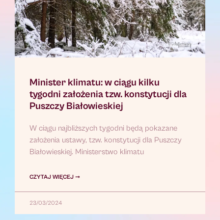
Minister klimatu: w ciągu kilku
tygodni założenia tzw. konstytucji dla
Puszczy Białowieskiej
W ciągu najbliższych tygodni będą pokazane
założenia ustawy, tzw. konstytucji dla Puszczy
Białowieskiej. Ministerstwo klimatu
CZYTAJ WIĘCEJ ➞
23/03/2024