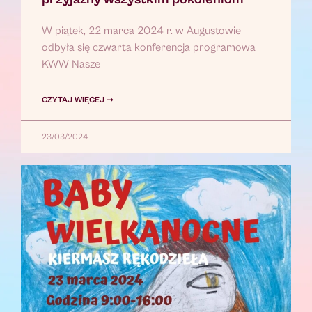
W piątek, 22 marca 2024 r. w Augustowie
odbyła się czwarta konferencja programowa
KWW Nasze
CZYTAJ WIĘCEJ ➞
23/03/2024