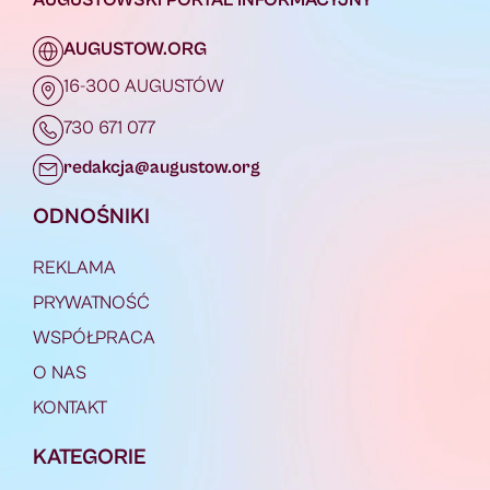
AUGUSTOW.ORG
16-300 AUGUSTÓW
730 671 077
redakcja@augustow.org
ODNOŚNIKI
REKLAMA
PRYWATNOŚĆ
WSPÓŁPRACA
O NAS
KONTAKT
KATEGORIE