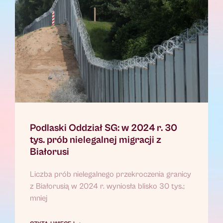
Podlaski Oddział SG: w 2024 r. 30
tys. prób nielegalnej migracji z
Białorusi
Liczba prób nielegalnego przekroczenia granicy
z Białorusią w 2024 r. wyniosła blisko 30 tys.;
mniej