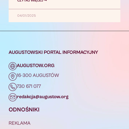
CZYTAJ WIĘCEJ ➞
04/01/2025
AUGUSTOWSKI PORTAL INFORMACYJNY
AUGUSTOW.ORG
16-300 AUGUSTÓW
730 671 077
redakcja@augustow.org
ODNOŚNIKI
REKLAMA