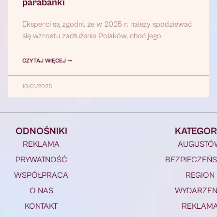
parabanki
Eksperci są zgodni, że w 2025 r. należy spodziewać
się wzrostu zadłużenia Polaków, choć jego
CZYTAJ WIĘCEJ ➞
10/01/2025
ODNOŚNIKI
KATEGOR
REKLAMA
AUGUSTÓ
PRYWATNOŚĆ
BEZPIECZEŃ
WSPÓŁPRACA
REGION
O NAS
WYDARZEN
KONTAKT
REKLAM