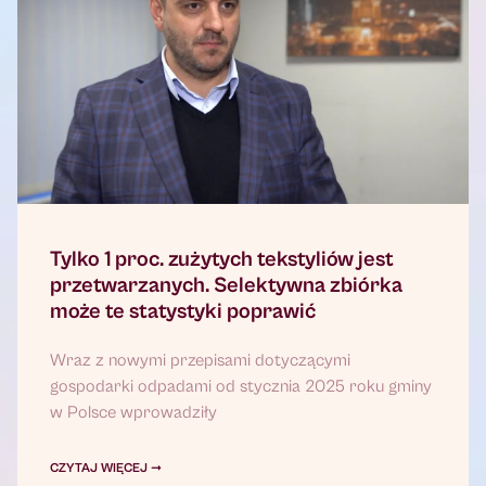
Tylko 1 proc. zużytych tekstyliów jest
przetwarzanych. Selektywna zbiórka
może te statystyki poprawić
Wraz z nowymi przepisami dotyczącymi
gospodarki odpadami od stycznia 2025 roku gminy
w Polsce wprowadziły
CZYTAJ WIĘCEJ ➞