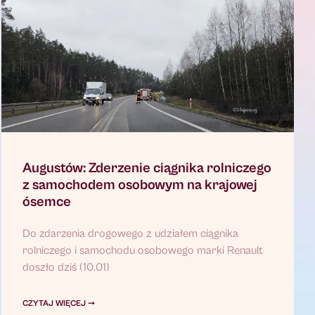
Augustów: Zderzenie ciągnika rolniczego
z samochodem osobowym na krajowej
ósemce
Do zdarzenia drogowego z udziałem ciągnika
rolniczego i samochodu osobowego marki Renault
doszło dziś (10.01)
CZYTAJ WIĘCEJ ➞