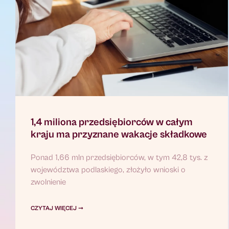
1,4 miliona przedsiębiorców w całym
kraju ma przyznane wakacje składkowe
Ponad 1,66 mln przedsiębiorców, w tym 42,8 tys. z
województwa podlaskiego, złożyło wnioski o
zwolnienie
CZYTAJ WIĘCEJ ➞