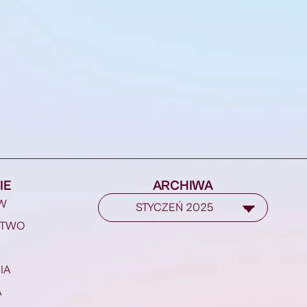
IE
ARCHIWA
W
STWO
IA
A