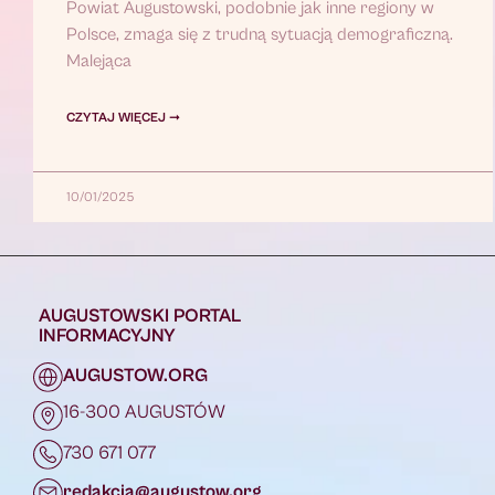
Powiat Augustowski, podobnie jak inne regiony w
Polsce, zmaga się z trudną sytuacją demograficzną.
Malejąca
CZYTAJ WIĘCEJ ➞
10/01/2025
AUGUSTOWSKI PORTAL
INFORMACYJNY
AUGUSTOW.ORG
16-300 AUGUSTÓW
730 671 077
redakcja@augustow.org