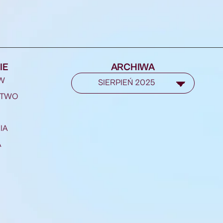
IE
ARCHIWA
W
STWO
IA
A