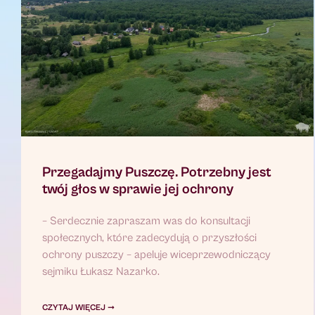
Przegadajmy Puszczę. Potrzebny jest
twój głos w sprawie jej ochrony
– Serdecznie zapraszam was do konsultacji
społecznych, które zadecydują o przyszłości
ochrony puszczy – apeluje wiceprzewodniczący
sejmiku Łukasz Nazarko.
CZYTAJ WIĘCEJ ➞