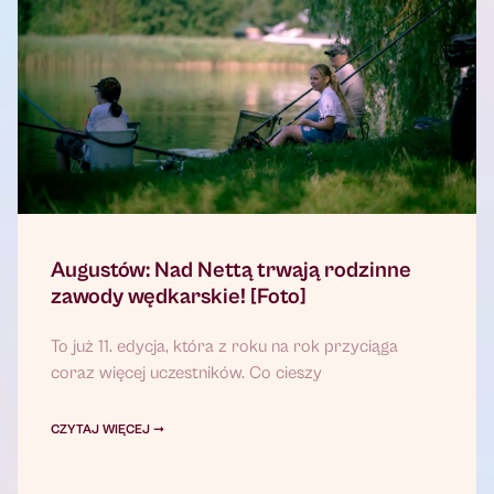
Augustów: Nad Nettą trwają rodzinne
zawody wędkarskie! [Foto]
To już 11. edycja, która z roku na rok przyciąga
coraz więcej uczestników. Co cieszy
CZYTAJ WIĘCEJ ➞