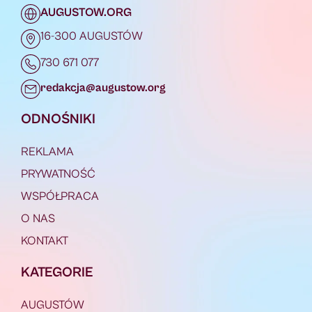
AUGUSTOW.ORG
16-300 AUGUSTÓW
730 671 077
redakcja@augustow.org
ODNOŚNIKI
REKLAMA
PRYWATNOŚĆ
WSPÓŁPRACA
O NAS
KONTAKT
KATEGORIE
AUGUSTÓW