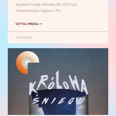
wypłacił rentę wdowią dla 22,4 tys.
mieszkańców regionu. Po
CZYTAJ WIĘCEJ ➞
07/10/2025