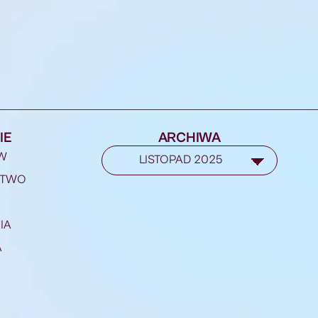
IE
ARCHIWA
W
STWO
IA
A