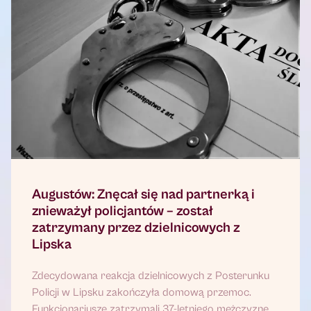
Augustów: Znęcał się nad partnerką i
znieważył policjantów – został
zatrzymany przez dzielnicowych z
Lipska
Zdecydowana reakcja dzielnicowych z Posterunku
Policji w Lipsku zakończyła domową przemoc.
Funkcjonariusze zatrzymali 37-letniego mężczyznę