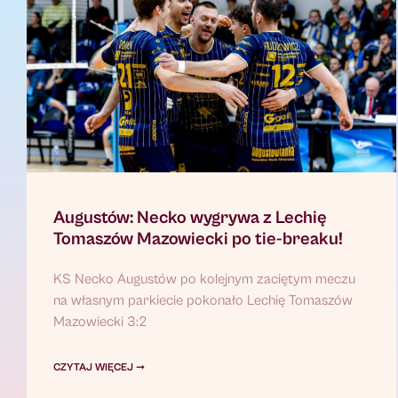
Augustów: Necko wygrywa z Lechię
Tomaszów Mazowiecki po tie-breaku!
KS Necko Augustów po kolejnym zaciętym meczu
na własnym parkiecie pokonało Lechię Tomaszów
Mazowiecki 3:2
CZYTAJ WIĘCEJ ➞