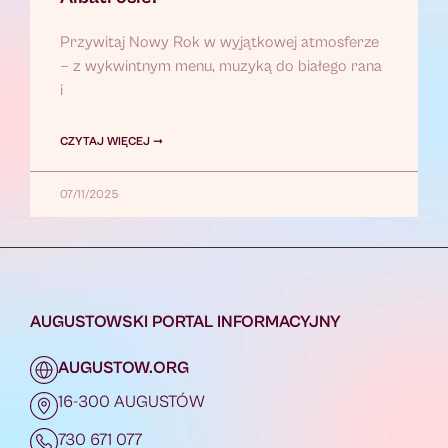
Przywitaj Nowy Rok w wyjątkowej atmosferze
— z wykwintnym menu, muzyką do białego rana
i
CZYTAJ WIĘCEJ ➞
07/11/2025
AUGUSTOWSKI PORTAL INFORMACYJNY
AUGUSTOW.ORG
16-300 AUGUSTÓW
730 671 077