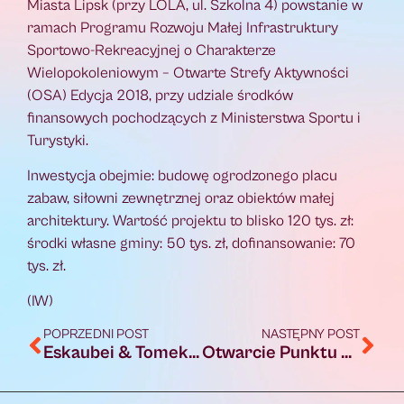
Miasta Lipsk (przy LOLA, ul. Szkolna 4) powstanie w
ramach Programu Rozwoju Małej Infrastruktury
Sportowo-Rekreacyjnej o Charakterze
Wielopokoleniowym – Otwarte Strefy Aktywności
(OSA) Edycja 2018, przy udziale środków
finansowych pochodzących z Ministerstwa Sportu i
Turystyki.
Inwestycja obejmie: budowę ogrodzonego placu
zabaw, siłowni zewnętrznej oraz obiektów małej
architektury. Wartość projektu to blisko 120 tys. zł:
środki własne gminy: 50 tys. zł, dofinansowanie: 70
tys. zł.
(IW)
POPRZEDNI POST
NASTĘPNY POST
Eskaubei & Tomek Nowak Quartet Mr. Krime – KONCERT
Otwarcie Punktu Konsultacji Rehabilitacji w Augustowie