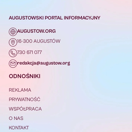
AUGUSTOWSKI PORTAL INFORMACYJNY
AUGUSTOW.ORG
16-300 AUGUSTÓW
730 671 077
redakcja@augustow.org
ODNOŚNIKI
REKLAMA
PRYWATNOŚĆ
WSPÓŁPRACA
O NAS
KONTAKT