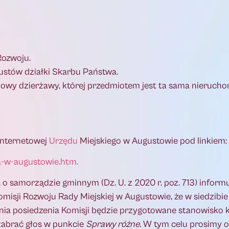
Rozwoju.
ustów działki Skarbu Państwa.
owy dzierżawy, której przedmiotem jest ta sama nieruch
internetowej
Urzędu
Miejskiego w Augustowie pod linkiem:
ka-w-augustowie.htm.
. o samorządzie gminnym (Dz. U. z 2020 r. poz. 713) inform
omisji Rozwoju Rady Miejskiej w Augustowie, że w siedzibi
wania posiedzenia Komisji będzie przygotowane stanowisk
 zabrać głos w punkcie
Sprawy różne.
W tym celu prosimy o