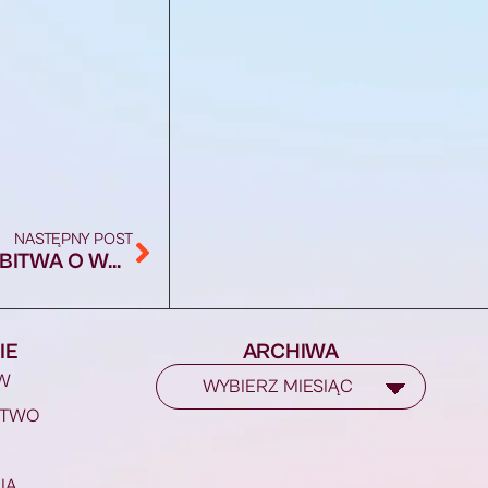
NASTĘPNY POST
NOWINKA ZWYCIĘŻYŁA W KONKURSIE „BITWA O WOZY”. NOWY WÓZ STRAŻACKI TRAFI DO DRUHÓW Z OSP BRYZGIEL
IE
ARCHIWA
W
STWO
IA