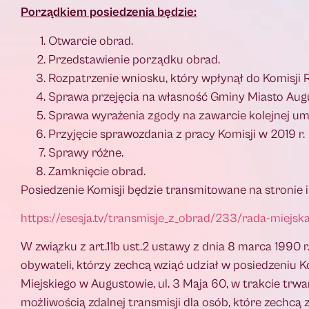
Porządkiem posiedzenia będzie:
Otwarcie obrad.
Przedstawienie porządku obrad.
Rozpatrzenie wniosku, który wpłynął do Komisji 
Sprawa przejęcia na własność Gminy Miasto Aug
Sprawa wyrażenia zgody na zawarcie kolejnej um
Przyjęcie sprawozdania z pracy Komisji w 2019 r.
Sprawy różne.
Zamknięcie obrad.
Posiedzenie Komisji będzie transmitowane na stronie 
https://esesja.tv/transmisje_z_obrad/233/rada-miejs
W związku z art.11b ust.2 ustawy z dnia 8 marca 1990 r
obywateli, którzy zechcą wziąć udział w posiedzeniu K
Miejskiego w Augustowie, ul. 3 Maja 60, w trakcie tr
możliwością zdalnej transmisji dla osób, które zechcą