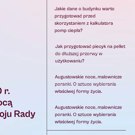
Jakie dane o budynku warto
przygotować przed
skorzystaniem z kalkulatora
pomp ciepła?
Jak przygotować piecyk na pellet
do dłuższej przerwy w
użytkowaniu?
Augustowskie noce, malownicze
poranki. O sztuce wybierania
 r.
właściwej formy życia.
ocą
Augustowskie noce, malownicze
woju Rady
poranki. O sztuce wybierania
właściwej formy życia.