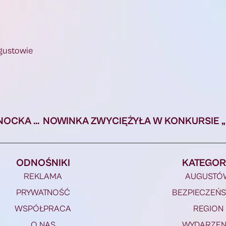
elefonu 660257335.
gustowie
„KULTURA NA KAŻDĄ PORĘ ROKU” – KOBRANOCKA W AUGUSTOWIE!
ODNOŚNIKI
KATEGOR
REKLAMA
AUGUSTÓ
PRYWATNOŚĆ
BEZPIECZEŃ
WSPÓŁPRACA
REGION
O NAS
WYDARZEN