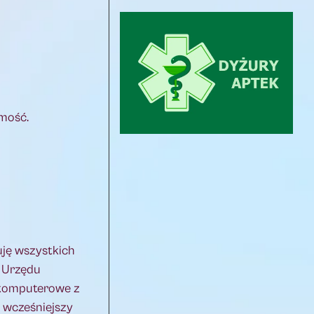
omość.
uję wszystkich
e Urzędu
o komputerowe z
 wcześniejszy