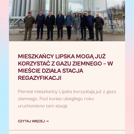
MIESZKAŃCY LIPSKA MOGĄ JUŻ
KORZYSTAĆ Z GAZU ZIEMNEGO – W
MIEŚCIE DZIAŁA STACJA
REGAZYFIKACJI
Pierwsi mieszkańcy Lipska korzystają już z gazu
ziemnego. Pod koniec ubiegłego roku
uruchomiono tam stację
CZYTAJ WIĘCEJ ➞