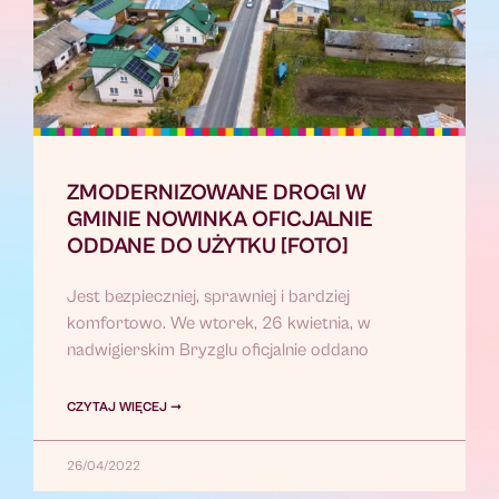
ZMODERNIZOWANE DROGI W
GMINIE NOWINKA OFICJALNIE
ODDANE DO UŻYTKU [FOTO]
Jest bezpieczniej, sprawniej i bardziej
komfortowo. We wtorek, 26 kwietnia, w
nadwigierskim Bryzglu oficjalnie oddano
CZYTAJ WIĘCEJ ➞
26/04/2022