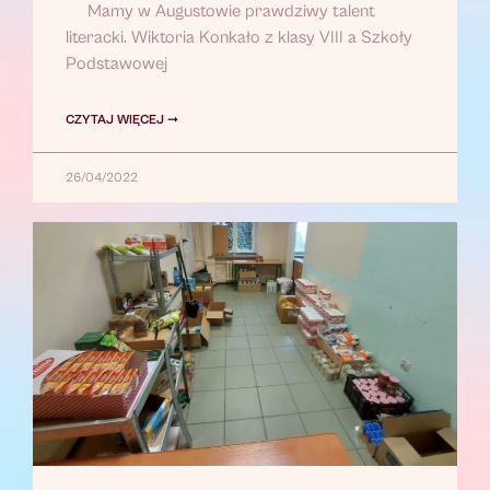
Mamy w Augustowie prawdziwy talent
literacki. Wiktoria Konkało z klasy VIII a Szkoły
Podstawowej
CZYTAJ WIĘCEJ ➞
26/04/2022