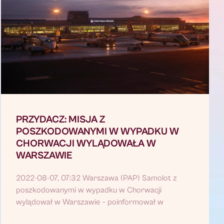
PRZYDACZ: MISJA Z
POSZKODOWANYMI W WYPADKU W
CHORWACJI WYLĄDOWAŁA W
WARSZAWIE
2022-08-07, 07:32 Warszawa (PAP) Samolot z
poszkodowanymi w wypadku w Chorwacji
wylądował w Warszawie – poinformował w