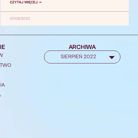
CZYTAJ WIĘCEJ ➞
07/08/2022
IE
ARCHIWA
W
STWO
IA
A