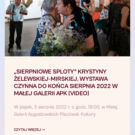
„SIERPNIOWE SPLOTY” KRYSTYNY
ŻELEWSKIEJ-MIRSKIEJ. WYSTAWA
CZYNNA DO KOŃCA SIERPNIA 2022 W
MAŁEJ GALERII APK [VIDEO]
W piątek, 5 sierpnia 2022 r. o godz. 18:00, w Małej
Galerii Augustowskich Placówek Kultury
CZYTAJ WIĘCEJ ➞