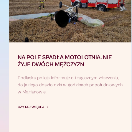
NA POLE SPADŁA MOTOLOTNIA. NIE
ŻYJE DWÓCH MĘŻCZYZN
Podlaska policja informuje o tragicznym zdarzeniu,
do jakiego doszło dziś w godzinach popołudniowych
w Marianowie,
CZYTAJ WIĘCEJ ➞