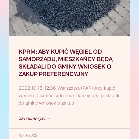
KPRM: ABY KUPIĆ WĘGIEL OD
SAMORZĄDU, MIESZKAŃCY BĘDĄ
SKŁADALI DO GMINY WNIOSEK O
ZAKUP PREFERENCYJNY
2022-10-15, 12:36 Warszawa (PAP) Aby kupić
węgiel od samorządu, mieszkańcy będą składali
do gminy wniosek o zakup
CZYTAJ WIĘCEJ ➞
15/10/2022