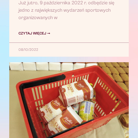
Już jutro, 9 października 2022 r. odbędzie się
jedno z największych wydarzeń sportowych
organizowanych w
CZYTAJ WIĘCEJ ➞
08/10/2022