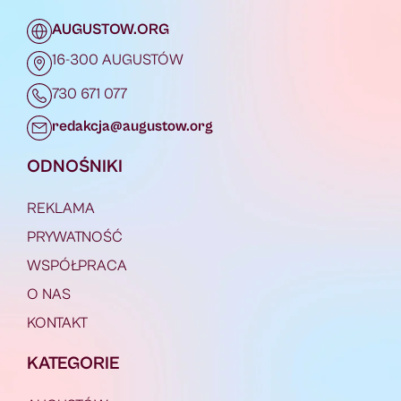
AUGUSTOW.ORG
16-300 AUGUSTÓW
730 671 077
redakcja@augustow.org
ODNOŚNIKI
REKLAMA
PRYWATNOŚĆ
WSPÓŁPRACA
O NAS
KONTAKT
KATEGORIE