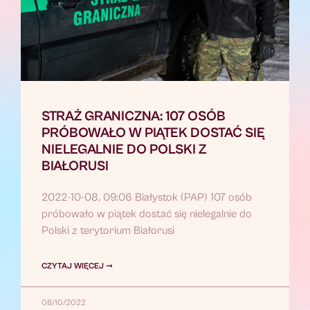
STRAŻ GRANICZNA: 107 OSÓB
PRÓBOWAŁO W PIĄTEK DOSTAĆ SIĘ
NIELEGALNIE DO POLSKI Z
BIAŁORUSI
2022-10-08, 09:06 Białystok (PAP) 107 osób
próbowało w piątek dostać się nielegalnie do
Polski z terytorium Białorusi
CZYTAJ WIĘCEJ ➞
08/10/2022