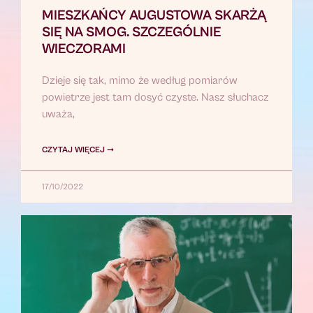
MIESZKAŃCY AUGUSTOWA SKARŻĄ
SIĘ NA SMOG. SZCZEGÓLNIE
WIECZORAMI
Dzieje się tak, mimo że według pomiarów
powietrze jest tam dosyć czyste. Nasz słuchacz
uważa,
CZYTAJ WIĘCEJ ➞
17/10/2022