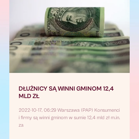
DŁUŻNICY SĄ WINNI GMINOM 12,4
MLD ZŁ
2022-10-17, 06:29 Warszawa (PAP) Konsumenci
i firmy są winni gminom w sumie 12,4 mld zł m.in.
za