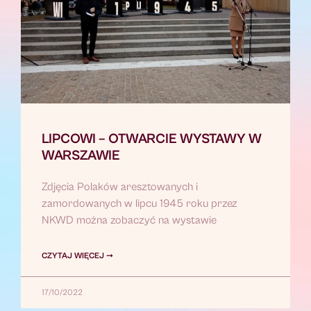
LIPCOWI – OTWARCIE WYSTAWY W
WARSZAWIE
Zdjęcia Polaków aresztowanych i
zamordowanych w lipcu 1945 roku przez
NKWD można zobaczyć na wystawie
CZYTAJ WIĘCEJ ➞
17/10/2022