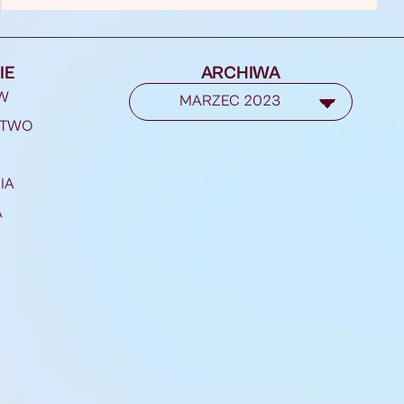
IE
ARCHIWA
W
STWO
IA
A