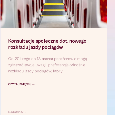
Konsultacje społeczne dot. nowego
rozkładu jazdy pociągów
Od 27 lutego do 13 marca pasażerowie mogą
zgłaszać swoje uwagi i preferencje odnośnie
rozkładu jazdy pociągów, który
CZYTAJ WIĘCEJ ➞
04/03/2023