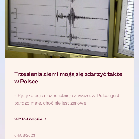
Trzęsienia ziemi mogą się zdarzyć także
w Polsce
– Ryzyko sejsmiczne istnieje zawsze, w Polsce jest
bardzo małe, choć nie jest zerowe –
CZYTAJ WIĘCEJ ➞
04/03/2023