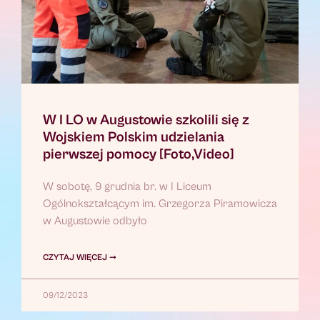
W I LO w Augustowie szkolili się z
Wojskiem Polskim udzielania
pierwszej pomocy [Foto,Video]
W sobotę, 9 grudnia br. w I Liceum
Ogólnokształcącym im. Grzegorza Piramowicza
w Augustowie odbyło
CZYTAJ WIĘCEJ ➞
09/12/2023