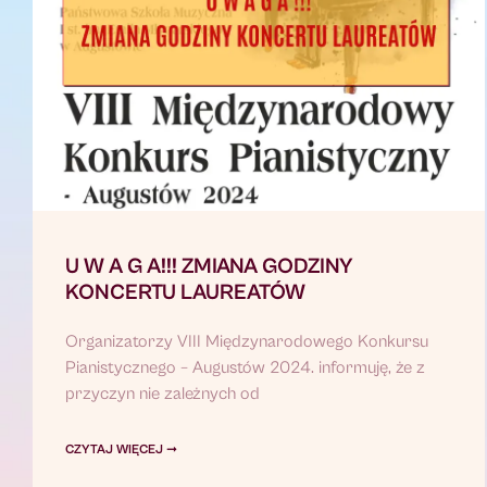
U W A G A!!! ZMIANA GODZINY
KONCERTU LAUREATÓW
Organizatorzy VIII Międzynarodowego Konkursu
Pianistycznego – Augustów 2024. informuję, że z
przyczyn nie zależnych od
CZYTAJ WIĘCEJ ➞