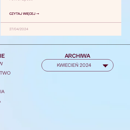
CZYTAJ WIĘCEJ ➞
27/04/2024
IE
ARCHIWA
W
STWO
IA
A