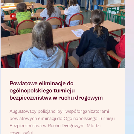
Powiatowe eliminacje do
ogólnopolskiego turnieju
bezpieczeństwa w ruchu drogowym
Augustowscy policjanci byli współorganizatorami
powiatowych eliminacji do Ogólnopolskiego Turnieju
Bezpieczeństwa w Ruchu Drogowym. Młodzi
rowerzyści,