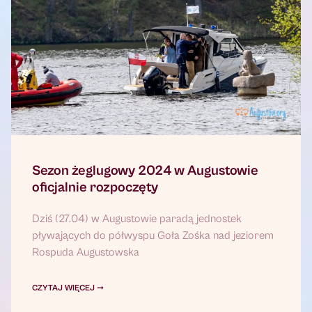
Sezon żeglugowy 2024 w Augustowie
oficjalnie rozpoczęty
Dziś (27.04) w Augustowie paradą jednostek
pływających do półwyspu Goła Zośka nad jeziorem
Rospuda Augustowska
CZYTAJ WIĘCEJ ➞