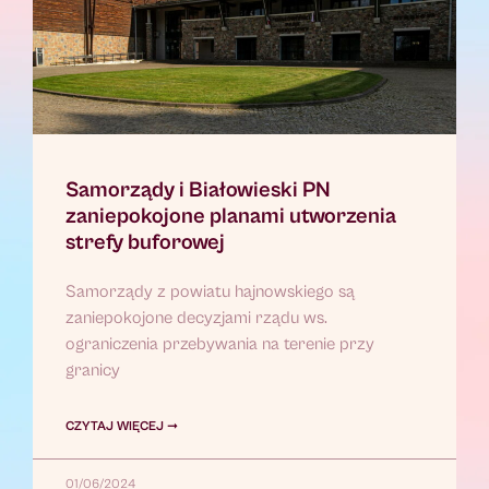
Samorządy i Białowieski PN
zaniepokojone planami utworzenia
strefy buforowej
Samorządy z powiatu hajnowskiego są
zaniepokojone decyzjami rządu ws.
ograniczenia przebywania na terenie przy
granicy
CZYTAJ WIĘCEJ ➞
01/06/2024