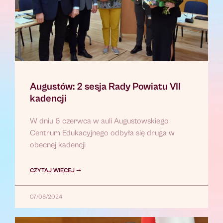
Augustów: 2 sesja Rady Powiatu VII
kadencji
W dniu 6 czerwca w auli Augustowskiego
Centrum Edukacyjnego odbyła się druga w
obecnej kadencji
CZYTAJ WIĘCEJ ➞
07/06/2024