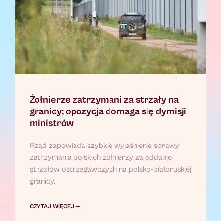
Żołnierze zatrzymani za strzały na
granicy; opozycja domaga się dymisji
ministrów
Rząd zapowiada szybkie wyjaśnienie sprawy
zatrzymania polskich żołnierzy za oddanie
strzałów ostrzegawczych na polsko-białoruskiej
granicy.
CZYTAJ WIĘCEJ ➞