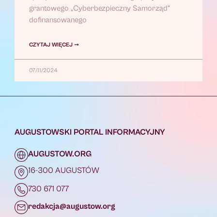
grantowego „Cyberbezpieczny Samorząd”
dofinansowanego
CZYTAJ WIĘCEJ ➞
07/11/2024
AUGUSTOWSKI PORTAL INFORMACYJNY
AUGUSTOW.ORG
16-300 AUGUSTÓW
730 671 077
redakcja@augustow.org