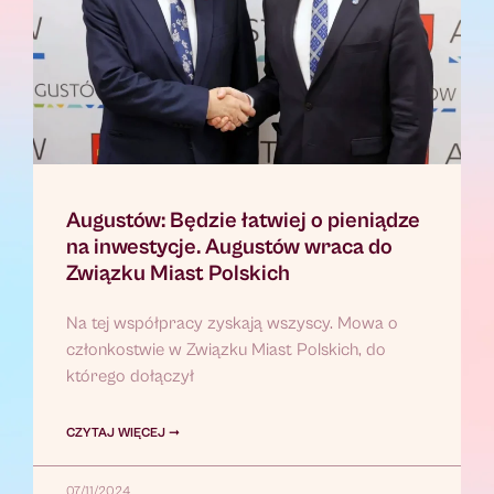
Augustów: Będzie łatwiej o pieniądze
na inwestycje. Augustów wraca do
Związku Miast Polskich
Na tej współpracy zyskają wszyscy. Mowa o
członkostwie w Związku Miast Polskich, do
którego dołączył
CZYTAJ WIĘCEJ ➞
07/11/2024