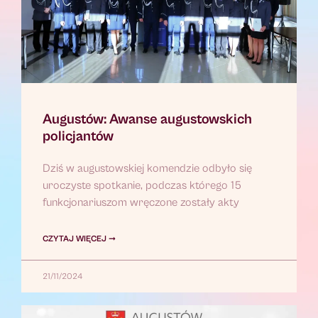
Augustów: Awanse augustowskich
policjantów
Dziś w augustowskiej komendzie odbyło się
uroczyste spotkanie, podczas którego 15
funkcjonariuszom wręczone zostały akty
CZYTAJ WIĘCEJ ➞
21/11/2024