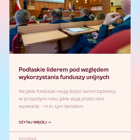
Podlaskie liderem pod względem
wykorzystania funduszy unijnych
Na jakie fundusze mogą liczyć samorządowcy
w przyszłym roku, jakie stoją przed nimi
wyzwania – m.in. tym tematom
CZYTAJ WIĘCEJ ➞
21/11/2024