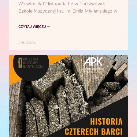
We wtorek 12 listopada br. w Państwowej
Szkole Muzycznej I st. im. Emila Młynarskiego w
CZYTAJ WIĘCEJ ➞
21/11/2024