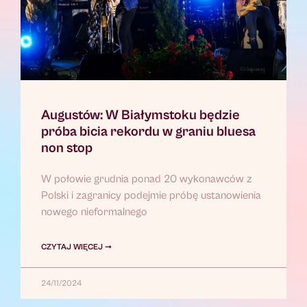
Augustów: W Białymstoku będzie
próba bicia rekordu w graniu bluesa
non stop
W połowie grudnia ponad 20 wykonawców z
Polski i zagranicy podejmie próbę ustanowienia
nowego nieformalnego
CZYTAJ WIĘCEJ ➞
24/11/2024