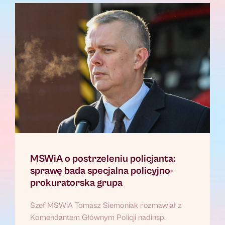
MSWiA o postrzeleniu policjanta:
sprawę bada specjalna policyjno-
prokuratorska grupa
Szef MSWiA Tomasz Siemoniak rozmawiał z
Komendantem Głównym Policji nadinsp.