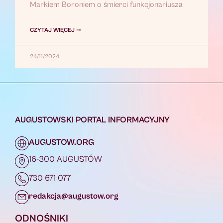
Markiem Boroniem o śmierci funkcjonariusza
CZYTAJ WIĘCEJ ➞
24/11/2024
AUGUSTOWSKI PORTAL INFORMACYJNY
AUGUSTOW.ORG
16-300 AUGUSTÓW
730 671 077
redakcja@augustow.org
ODNOŚNIKI