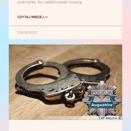
potrójnie, bo celebrować muszą
CZYTAJ WIĘCEJ ➞
05/09/2022