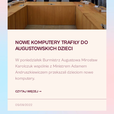
NOWE KOMPUTERY TRAFIŁY DO
AUGUSTOWSKICH DZIECI
W poniedziałek Burmistrz Augustowa Mirosław
Karolczuk wspólnie z Ministrem Adamem
Andruszkiewiczem przekazali dzieciom nowe
komputery.
CZYTAJ WIĘCEJ ➞
05/09/2022