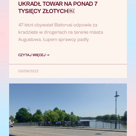
UKRADŁ TOWAR NA PONAD 7
TYSIĘCY ZŁOTYCH￼
47-letni obywatel Białorusi odpowie za
kradzieże w drogeriach na terenie miasta
Augustowa. Łupem sprawcy padły
CZYTAJ WIĘCEJ ➞
05/09/2022