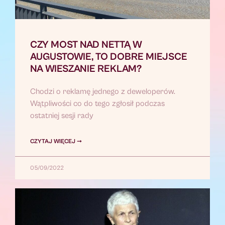
CZY MOST NAD NETTĄ W
AUGUSTOWIE, TO DOBRE MIEJSCE
NA WIESZANIE REKLAM?
Chodzi o reklamę jednego z deweloperów.
Wątpliwości co do tego zgłosił podczas
ostatniej sesji rady
CZYTAJ WIĘCEJ ➞
05/09/2022