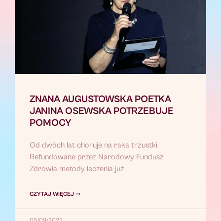
ZNANA AUGUSTOWSKA POETKA
JANINA OSEWSKA POTRZEBUJE
POMOCY
Od dwóch lat choruje na raka trzustki.
Refundowane przez Narodowy Fundusz
Zdrowia metody leczenia już
CZYTAJ WIĘCEJ ➞
05/09/2022