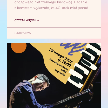
drogowego nietrzeźwego kierowcę. Badanie
alkomatem wykazało, że 40-latek miał ponad
CZYTAJ WIĘCEJ ➞
04/02/2025