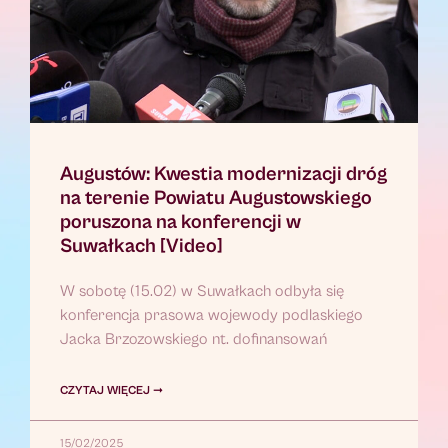
Augustów: Kwestia modernizacji dróg
na terenie Powiatu Augustowskiego
poruszona na konferencji w
Suwałkach [Video]
W sobotę (15.02) w Suwałkach odbyła się
konferencja prasowa wojewody podlaskiego
Jacka Brzozowskiego nt. dofinansowań
CZYTAJ WIĘCEJ ➞
15/02/2025