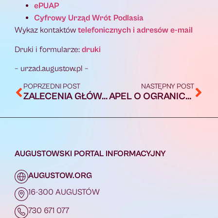
ePUAP
Cyfrowy Urząd Wrót Podlasia
Wykaz kontaktów
telefonicznych i adresów e-mail
Druki i formularze:
druki
– urzad.augustow.pl –
POPRZEDNI POST
NASTĘPNY POST
ZALECENIA GŁÓWNEGO INSPEKTORA SANITARNEGO
APEL O OGRANICZENIE WIZYT W WIKM W AUGUSTOWIE
AUGUSTOWSKI PORTAL INFORMACYJNY
AUGUSTOW.ORG
16-300 AUGUSTÓW
730 671 077