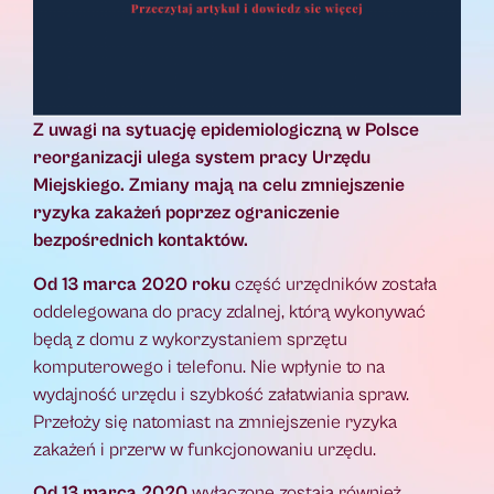
Z uwagi na sytuację epidemiologiczną w Polsce
reorganizacji ulega system pracy Urzędu
Miejskiego. Zmiany mają na celu zmniejszenie
ryzyka zakażeń poprzez ograniczenie
bezpośrednich kontaktów.
Od 13 marca 2020 roku
część urzędników została
oddelegowana do pracy zdalnej, którą wykonywać
będą z domu z wykorzystaniem sprzętu
komputerowego i telefonu. Nie wpłynie to na
wydajność urzędu i szybkość załatwiania spraw.
Przełoży się natomiast na zmniejszenie ryzyka
zakażeń i przerw w funkcjonowaniu urzędu.
Od 13 marca 2020
wyłączone zostają również